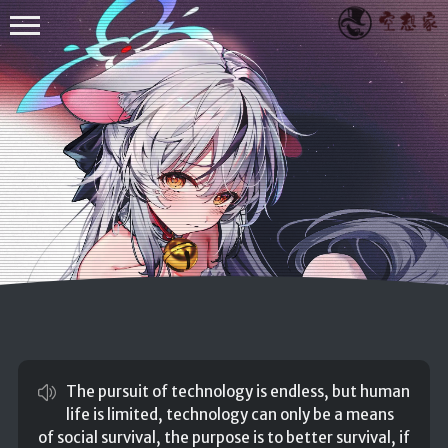
其他
小众技术
RXTXComm
FastJson
WebSocket
The pursuit of technology is endless, but human
Apache POI
life is limited, technology can only be a means
EasyExcel
of social survival, the purpose is to better survival, if