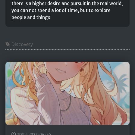
there is a higher desire and pursuit in the real world,
前端
you can not spend a lot of time, but to explore
people and things
JavaScript
CSS3
Vue
Discovery
Android
核心组件
UI视图动画
数据存储
网络请求
代码简洁工
具
Commons
发布于 2023-04-26