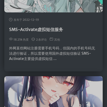
SpringMVC
SpringBoot
SpringData
发布于 2022-12-19
SpringSecurity
SMS-Activate虚拟短信服务
Swagger
18.25k 热度
2 条评论
其他
版本控制
外网某些网站注册需要手机号码，但国内的手机号码无
Maven
法进行验证，所以需要使用国外虚拟短信验证 SMS-
Activate主要提供虚拟短信 …
Git
SVN
核心
Linux
计算机基础
设计模式