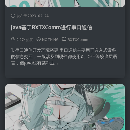
Canal
Quartz
发布于 2023-02-24
java开发
java基于RXTXComm进行串口通信
javaSE
2.27k 热度
NOTHING
RXTXComm
JavaWeb
1. 串口通信开发环境搭建 串口通信主要用于嵌入式设备
JUC
的信息交互，一般涉及到硬件都使用c、c++等较底层语
言，但java也有某种业 …
JVM
Log
Dom4j
Shiro
Mybatis
MybatisPlus
Spring