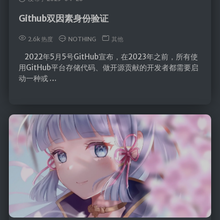
MapStruct
Github双因素身份验证
云原生
2.6k 热度
NOTHING
其他
Docker
2022年5月5号GitHub宣布，在2023年之前，所有使
用GitHub平台存储代码、做开源贡献的开发者都需要启
微服务
动一种或 …
Netty
Zookeeper
Dubbo
SpringCloud
SpringCloudAlibaba
数据库
Redis
Mysql