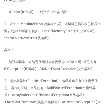
Error也分两类：
MapStruct
1，IOError(IO错误)：出现严重IO错误时抛出
云原生
Docker
2，VirtualMachineError(虚拟机错误)：虚拟机已损坏或已耗尽资
源以使其继续运行 例如：OutOfMemoryError(堆溢出OOM)，
微服务
StackOverflowError(栈溢出)
Netty
Zookeeper
异常：
Dubbo
1，编译期异常：在编写代码时会有提示抛出或者声明 常见的有：
SpringCloud
IOExecption(IO异常)，FileNotFountExecption(文件异常)
SpringCloudAlibaba
2，运行期异常(RuntimeException)：编译期间没有任何提示信
数据库
息，运行时报错，常见的有：NullPointerException(空指针异
Redis
常)，ArrayIndexOutOfBoundsException(数组越界)，
Mysql
ClassCastException(类型转换异常)，ArithmeticException(算