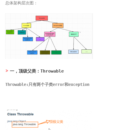
总体架构层次图：
Canal
Quartz
java开发
javaSE
JavaWeb
JUC
JVM
一，顶级父类：
Throwable
Log
Dom4j
Throwable:只有两个子类error和exception
Shiro
Mybatis
MybatisPlus
Spring