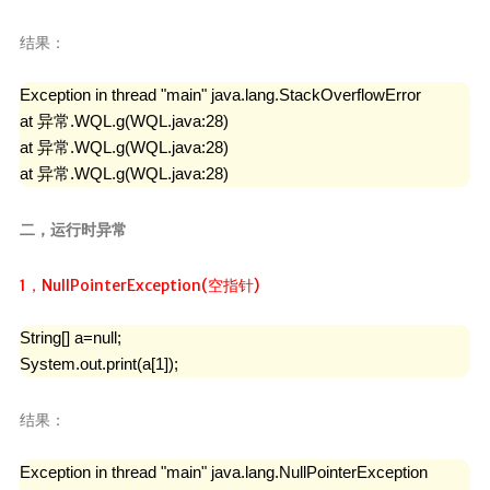
结果：
Exception in thread "main" java.lang.StackOverflowError

at 异常.WQL.g(WQL.java:28)

at 异常.WQL.g(WQL.java:28)

at 异常.WQL.g(WQL.java:28)
二，运行时异常
1，NullPointerException(空指针)
String[] a=null;

System.out.print(a[1]);
结果：
Exception in thread "main" java.lang.NullPointerException
