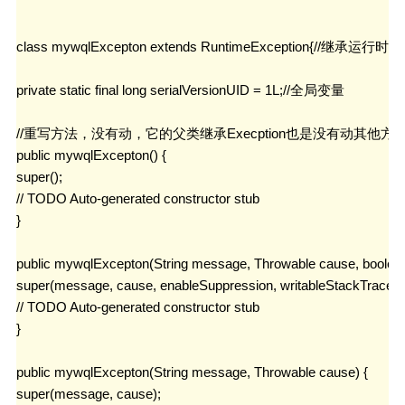
class mywqlExcepton extends RuntimeException{//继承运行时异
private static final long serialVersionUID = 1L;//全局变量

//重写方法，没有动，它的父类继承Execption也是没有动其他方法
public mywqlExcepton() {

super();

// TODO Auto-generated constructor stub

}

public mywqlExcepton(String message, Throwable cause, boolean 
super(message, cause, enableSuppression, writableStackTrace);

// TODO Auto-generated constructor stub

}

public mywqlExcepton(String message, Throwable cause) {

super(message, cause);
