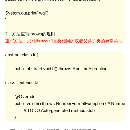
System.out.print("wql");

}

重写方法，只能throws和父类相同的或者父类子类的异常类型
abstract class k {

	public abstract void h() throws RuntimeException;	

}

class j extends k{

	@Override

	public void h() throws NumberFormatException { // NumberFormatException是RuntimeException的子类

		// TODO Auto-generated method stub

	}