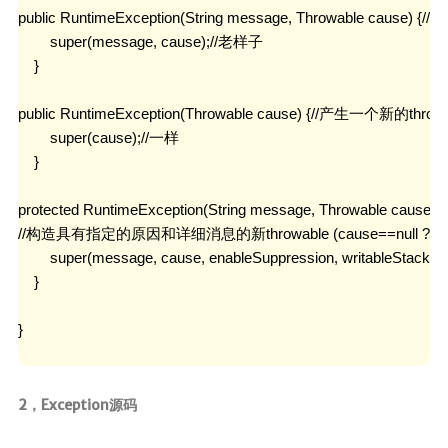
public RuntimeException(String message, Throwable 
        super(message, cause);//老样子

    }

public RuntimeException(Throwable cause) {//产生一个新的throwa
        super(cause);//一样

    }

protected RuntimeException(String message, Throwable cause,boo
//构造具有指定的原因和详细消息的新throwable (cause==null ? null
        super(message, cause, enableSuppression, writableStackTra
    }

}

2，Exception源码