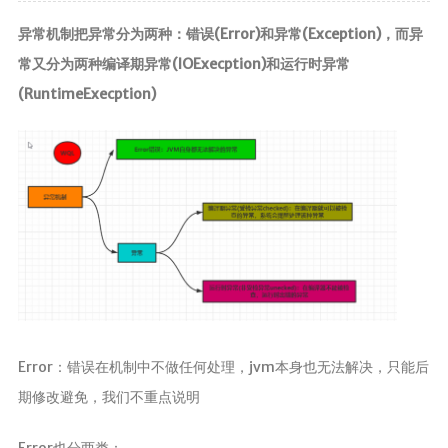
前端
异常机制把异常分为两种：错误(Error)和异常(Exception)，而异
常又分为两种编译期异常(IOExecption)和运行时异常
JavaScript
(RuntimeExecption)
CSS3
Vue
Android
核心组件
UI视图动画
数据存储
网络请求
代码简洁工
Error：错误在机制中不做任何处理，jvm本身也无法解决，只能后
具
期修改避免，我们不重点说明
Commons