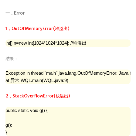
一，Error
1，OutOfMemoryError(堆溢出)
int[] n=new int[1024*1024*1024]; //堆溢出
结果：
Exception in thread "main" java.lang.OutOfMemoryError: Java he
at 异常.WQL.main(WQL.java:9)
2，StackOverflowError(栈溢出)
public static void g() {

g();

}