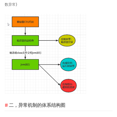
ElasticSearch7.x
数异常)
部署
Nginx
HaProxy
分布式
FastDFS
Minio
SpringSession
OAuth2.0
MyCat
中间件
二，异常机制的体系结构图
RabbitMQ