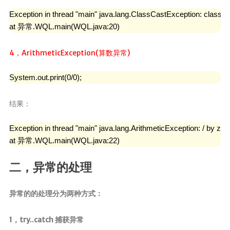
Exception in thread "main" java.lang.ClassCastException: class 枚举
at 异常.WQL.main(WQL.java:20)
4，ArithmeticException(算数异常)
System.out.print(0/0);
结果：
Exception in thread "main" java.lang.ArithmeticException: / by zero
at 异常.WQL.main(WQL.java:22)
二，异常的处理
异常的的处理分为两种方式：
1，try..catch 捕获异常