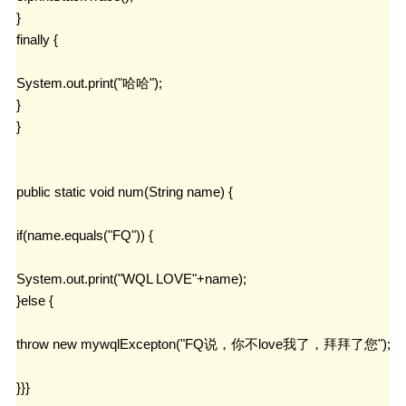
}

finally {

System.out.print("哈哈");

}

}

public static void num(String name) {

if(name.equals("FQ")) {

System.out.print("WQL LOVE"+name);

}else {

throw new mywqlExcepton("FQ说，你不love我了，拜拜了您");
}}}
