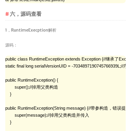
六，源码查看
1，RuntimeExecption解析
源码：
public class RuntimeException extends Exception {//继承了Except
static final long serialVersionUID = -7034897190745766939L;//序
public RuntimeException() {

        super();//掉用父类构造

    }

public RuntimeException(String message) {//带参构造，错误提
        super(message);//掉用父类构造并传入

    }
