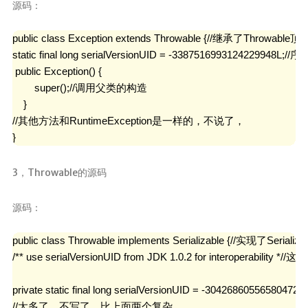
源码：
public class Exception extends Throwable {//继承了Throwable
static final long serialVersionUID = -3387516993124229948L;//序
 public Exception() {

        super();//调用父类的构造

    }

//其他方法和RuntimeException是一样的，不说了，

}
3，Throwable的源码
源码：
public class Throwable implements Serializable {//实现了Serial
/** use serialVersionUID from JDK 1.0.2 for interope
private static final long serialVersionUID = -30426860556580472
//太多了，不写了，比上面两个复杂
