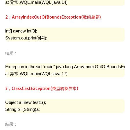
at 异常.WQL.main(WQL.java:14)
2，ArrayIndexOutOfBoundsException(数组越界)
int[] a=new int[3];

System.out.print(a[4]);
结果：
Exception in thread "main" java.lang.ArrayIndexOutOfBoundsExcepti
at 异常.WQL.main(WQL.java:17)
3，ClassCastException(类型转换异常)
Object a=new test1();

String b=(String)a;
结果：