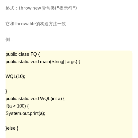
格式：throw new 异常类("提示符")
它和throwable的构造方法一致
例：
public class FQ {

public static void main(String[] args) {

WQL(10);

} 

public static void WQL(int a) {

if(a > 100) {

System.out.print(a);

}else {
