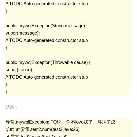
// TODO Auto-generated constructor stub

}

public mywqlExcepton(String message) {

super(message);

// TODO Auto-generated constructor stub

}

public mywqlExcepton(Throwable cause) {

super(cause);

// TODO Auto-generated constructor stub

}

}
结果：
异常.mywqlExcepton: FQ说，你不love我了，拜拜了您

哈哈 at 异常.test2.num(test2.java:26)

at 异常.test2.main(test2.java:8)