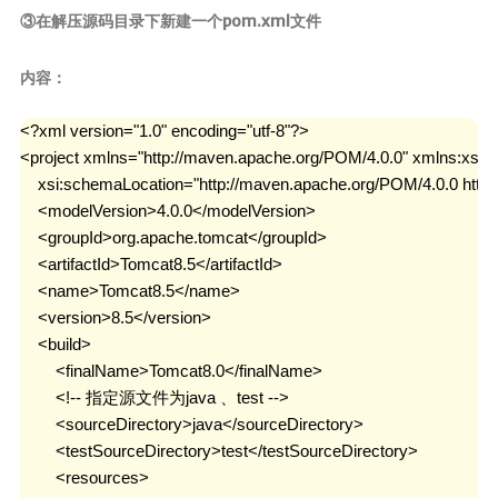
③在解压源码目录下新建一个pom.xml文件
内容：
<?xml version="1.0" encoding="utf-8"?>

<project xmlns="http://maven.apache.org/POM/4.0.0" xmlns:xsi=
    xsi:schemaLocation="http://maven.apache.org/POM/4.0.0 http
    <modelVersion>4.0.0</modelVersion>

    <groupId>org.apache.tomcat</groupId>

    <artifactId>Tomcat8.5</artifactId>

    <name>Tomcat8.5</name>

    <version>8.5</version>

    <build>

        <finalName>Tomcat8.0</finalName>

        <!-- 指定源文件为java 、test -->

        <sourceDirectory>java</sourceDirectory>

        <testSourceDirectory>test</testSourceDirectory>

        <resources>
