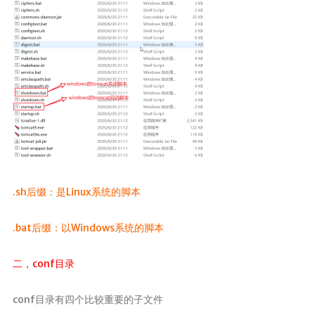
SpringMVC
SpringBoot
SpringData
SpringSecurity
Swagger
版本控制
Maven
Git
.sh后缀：是Linux系统的脚本
SVN
.bat后缀：以Windows系统的脚本
核心
Linux
二，conf目录
计算机基础
conf目录有四个比较重要的子文件
设计模式