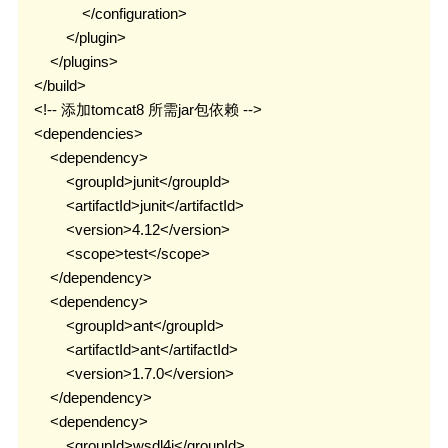
                </configuration>

            </plugin>

        </plugins>

    </build>

    <!-- 添加tomcat8 所需jar包依赖 -->

    <dependencies>

        <dependency>

            <groupId>junit</groupId>

            <artifactId>junit</artifactId>

            <version>4.12</version>

            <scope>test</scope>

        </dependency>

        <dependency>

            <groupId>ant</groupId>

            <artifactId>ant</artifactId>

            <version>1.7.0</version>

        </dependency>

        <dependency>

            <groupId>wsdl4j</groupId>
