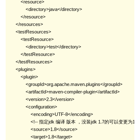
            <resource>

                <directory>java</directory>

            </resource>

        </resources>

        <testResources>

            <testResource>

                <directory>test</directory>

            </testResource>

        </testResources>

        <plugins>

            <plugin>

                <groupId>org.apache.maven.plugins</groupId>

                <artifactId>maven-compiler-plugin</artifactId>

                <version>2.3</version>

                <configuration>

                    <encoding>UTF-8</encoding>

                    <!-- 指定jdk 编译 版本 ，没装jdk 1.7的可以变更为1.6 -
                    <source>1.8</source>

                    <target>1.8</target>
