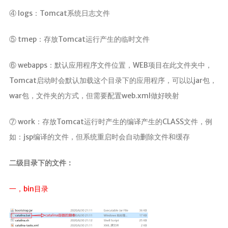
Canal
④ logs：Tomcat系统日志文件
Quartz
⑤ tmep：存放Tomcat运行产生的临时文件
java开发
⑥ webapps：默认应用程序文件位置，WEB项目在此文件夹中，
javaSE
Tomcat启动时会默认加载这个目录下的应用程序，可以以jar包，
JavaWeb
war包，文件夹的方式，但需要配置web.xml做好映射
JUC
JVM
⑦ work：存放Tomcat运行时产生的编译产生的CLASS文件，例
Log
如：jsp编译的文件，但系统重启时会自动删除文件和缓存
Dom4j
二级目录下的文件：
Shiro
Mybatis
一，bin目录
MybatisPlus
Spring