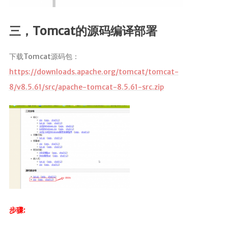
三，Tomcat的源码编译部署
下载Tomcat源码包：
https://downloads.apache.org/tomcat/tomcat-
8/v8.5.61/src/apache-tomcat-8.5.61-src.zip
步骤: