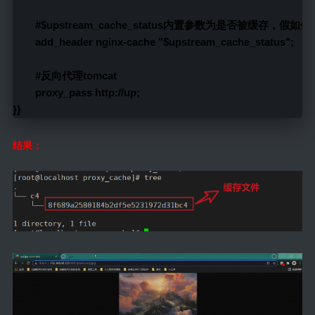
        #$upstream_cache_status内置参数为是否被缓存
        add_header nginx-cache "$upstream_cache_status";
        #反向代理tomcat
        proxy_pass http://up;
}}
结果：