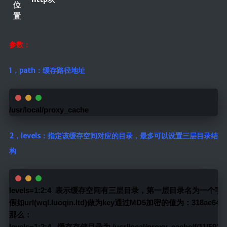
位
时光轴
置
日期归档
参数：
1，path：缓存路径地址
/usr/local/proxy_cache
2，levels：指定该缓存空间对应的目录，最多可以设置三层目录结
构
levels=1:2:4  表示缓存空间有三层目录，第一层目录名为
假如url(wql.luoqin.ltd)做为key通过MD5加密的值为：318ae649df8
那么：
levels=1:2:4   缓存存储目录为 /usr/local/proxy_cache/f/11/5933