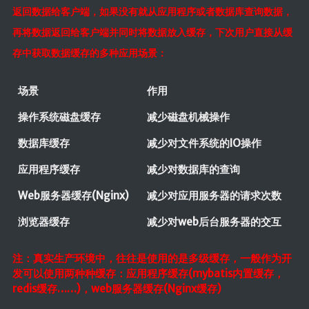
返回数据给客户端，如果没有就从应用程序或者数据库查询数据，
前端
再将数据返回给客户端并同时将数据放入缓存，下次用户直接从缓
JavaScript
存中获取数据
缓存的多种应用场景：
CSS3
场景
作用
Vue
操作系统磁盘缓存
减少磁盘机械操作
Android
数据库缓存
减少对文件系统的IO操作
核心组件
应用程序缓存
减少对数据库的查询
UI视图动画
数据存储
Web服务器缓存(Nginx)
减少对应用服务器的请求次数
网络请求
浏览器缓存
减少对web后台服务器的交互
代码简洁工
注：真实生产环境中，往往是使用的是多级缓存，一般作为开
具
发可以使用两种种缓存：应用程序缓存(mybatis内置缓存，
redis缓存……)，web服务器缓存(Nginx缓存)
Commons