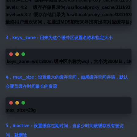
levels=4:2     缓存存储目录为 /usr/local/proxy_cache/311f/93
levels=5:3:2  缓存存储目录为 /usr/local/proxy_cache/3311f/359
最终用户最次访问，在通过MD5加密来寻找有没有对应缓存目录
3，keys_zone：用来为这个缓冲区设置名称和指定大小
 keys_zone=wql:200m 缓冲区名称为wql，大小为200MB，1M
4，max_size：设置最大的缓存空间，如果缓存空间存满，默认
会覆盖缓存时间最长的资源
max_size=20g
5，inactive：设置缓存过期时间，当多少时间该缓存没有被访
问，就删除