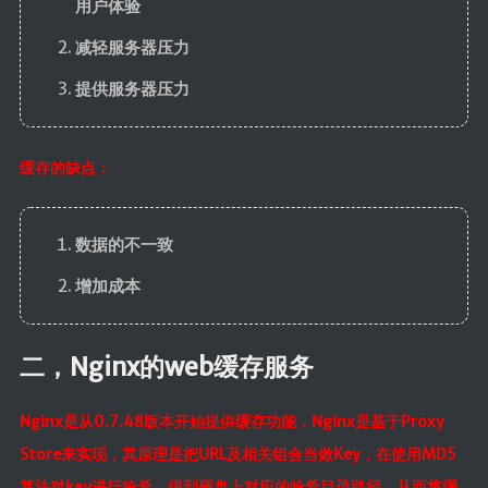
用户体验
ElasticSearch7.x
减轻服务器压力
部署
提供服务器压力
Nginx
HaProxy
缓存的缺点：
分布式
FastDFS
数据的不一致
Minio
增加成本
SpringSession
OAuth2.0
二，Nginx的web缓存服务
MyCat
Nginx是从0.7.48版本开始提供缓存功能，Nginx是基于Proxy
中间件
Store来实现，其原理是把URL及相关组合当做Key，在使用MD5
RabbitMQ
算法对key进行哈希，得到硬盘上对应的哈希目录路径，从而将缓