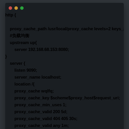
http {
    proxy_cache_path /usr/local/proxy_cache levels=2 keys_
    #负载均衡
    upstream up{
        server 192.168.68.153:8080;
}
    server {
        listen 9090;
        server_name localhost;
        location /{
        proxy_cache wqlfq;
        proxy_cache_key $scheme$proxy_host$request_uri;
        proxy_cache_min_uses 1;
        proxy_cache_valid 200 5d;
        proxy_cache_valid 404 405 30s;
        proxy_cache_valid any 1m;