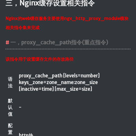
SpringMVC
三，Nginx缓存设置相关指令
SpringBoot
Nginx的web缓存服务主要使用ngx_http_proxy_module模块
SpringData
相关指令集来完成
SpringSecurity
Swagger
一，proxy_cache_path指令(重点指令)
版本控制
该指令用于设置缓存文件的存放路径
Maven
Git
proxy_cache_path [levels=number]
语
keys_zone=zone_name:zone_size
SVN
法
[inactive=time] [max_size=size]
核心
默
认
-
Linux
值
计算机基础
配
设计模式
置
http块