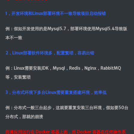
MapStruct
1，开发环境和Linux部署环境不一致导致项目启动报错
云原生
Docker
例：假如开发使用的是Mysql5.7，部署环境使用Mysql5.4导致版
本不一致
微服务
2，Linux部署软件环境多，配置繁琐，容易出错
Netty
Zookeeper
例：Linux需要安装JDK，Mysql，Redis，Nginx，RabbitMQ
Dubbo
等，安装繁琐
SpringCloud
SpringCloudAlibaba
3，分布式环境下多台Linux需要重复搭建环境，效率低
数据库
例：分布式一般三台起步，这就要重复安装三台环境，假如要50台
分布式，那就的崩溃
Redis
Mysql
而将应用运行在 Docker 容器上面，而 Docker 容器在任何操作系