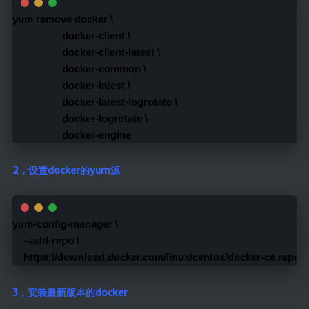
yum remove docker \
                  docker-client \
                  docker-client-latest \
                  docker-common \
                  docker-latest \
                  docker-latest-logrotate \
                  docker-logrotate \
                  docker-engine
2，设置docker的yum源
yum-config-manager \
    --add-repo \
    https://download.docker.com/linux/centos/docker-ce.repo
3，安装最新版本的docker