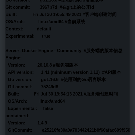
Git commit:        3967b7d  #在git上的公开id
Built:             Fri Jul 30 19:55:49 2021 #客户端创建时间
OS/Arch:           linux/amd64 #当前系统
Context:           default
Experimental:      true
Server: Docker Engine - Community  #服务端的版本信息
Engine:
  Version:          20.10.8 #服务端版本
  API version:      1.41 (minimum version 1.12)  #API版本
  Go version:       go1.16.6  #使用到的Go语言版本
  Git commit:       75249d8
  Built:            Fri Jul 30 19:54:13 2021 #服务端创建时间
  OS/Arch:          linux/amd64
  Experimental:     false
containerd:
  Version:          1.4.9
  GitCommit:        e25210fe30a0a703442421b0f60afac609f950a3