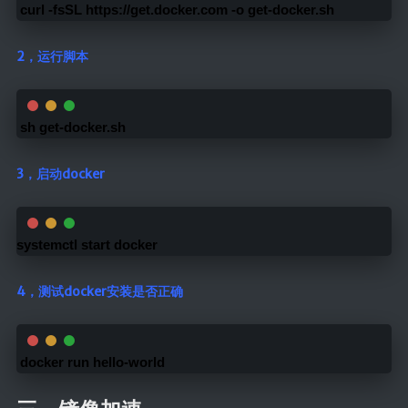
 curl -fsSL https://get.docker.com -o get-docker.sh 
2，运行脚本
 sh get-docker.sh 
3，启动docker
systemctl start docker
4，测试docker安装是否正确
 docker run hello-world 