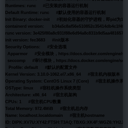
Runtimes: runc      #已安装的容器运行机制
Default Runtime: runc      #默认使用的容器运行机制
Init Binary: docker-init      #初始化容器的守护进程，即pid为
containerd version:       b34a5c8af56e510852c35414db4c1f4f
runc version: 3e425f80a8c931f88e6d94a8c831b9d5aa481657  
init version: fec3683      #init版本
Security Options:      #安全选项
  Apparmor      #安全模块，https://docs.docker.com/engine/sec
  seccomp      #审计模块，https://docs.docker.com/engine/sec
   Profile: default      #默认的配置文件
Kernel Version: 3.10.0-1062.el7.x86_64      #宿主机内核版本
Operating System: CentOS Linux 7 (Core)      #宿主机操作系统
OSType: linux      #宿柱机操作系统类型
Architecture: x86_64      #宿主机架构
CPUs: 1      #宿主机CPU数量
Total Memory: 972.4MiB      #宿主机总内存
Name: localhost.localdomain      #宿主机hostname
ID: DIPK:XV7U:XY42:FTSH:T3AQ:TBXG:XK4F:WGZ6:YH2J:7