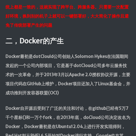
ElasticSearch7.x
统上都是一致的，这就实现了跨平台、跨服务器。只需要一次配置
好环境，换到别的机子上就可以一键部署好，大大简化了操作且避
部署
免了传统部署产生的问题
Nginx
HaProxy
二，Docker的产生
分布式
Docker最初是dotClould公司创始人Solomon Hykes在法国期间
FastDFS
发起的一个公司内部项目，它是基于dotCloud公司多年云服务技
Minio
术的一次革命，并于2013年3月以Apache 2.0授权协议开源，主要
项目代码在GitHub上维护，Docker项目还加入了Linux基金会，并
SpringSession
成功推到开发容器联盟(OCI)
OAuth2.0
MyCat
Docker自开源后受到了广泛的关注和讨论，在github已经有5万7
千个星标()和一万个fork，在2013年底，doCloud公司决定改名为
中间件
Docker，Docker最初是在Ubuntu12.04上进行开发实现得到，
RabbitMQ
Red Hat则从RHEL6.5开始对Docker进行支持，Google也在其