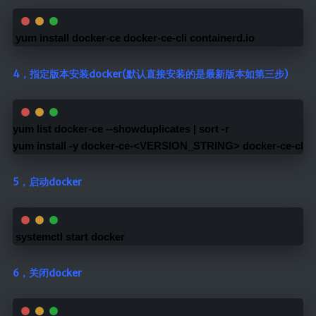
 yum install docker-ce docker-ce-cli containerd.io
4，指定版本安装docker(默认直接安装的是最新版本如第三步)
yum list docker-ce --showduplicates | sort -r
yum install -y docker-ce-<VERSION_STRING> docker-ce-cli
5，启动docker
 systemctl start docker 
6，关闭docker