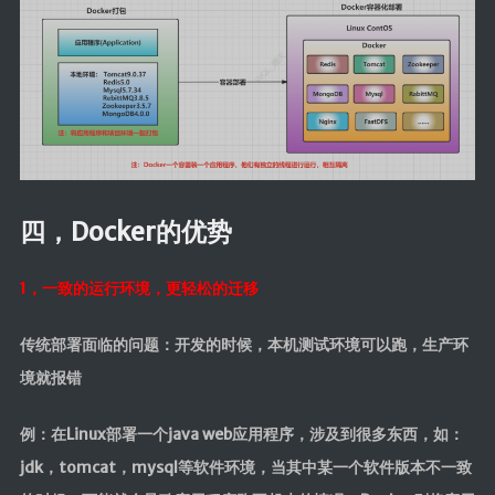
SpringMVC
SpringBoot
SpringData
SpringSecurity
Swagger
版本控制
四，Docker的优势
Maven
Git
1，一致的运行环境，更轻松的迁移
SVN
传统部署面临的问题：开发的时候，本机测试环境可以跑，生产环
核心
境就报错
Linux
例：在Linux部署一个java web应用程序，涉及到很多东西，如：
计算机基础
jdk，tomcat，mysql等软件环境，当其中某一个软件版本不一致
设计模式