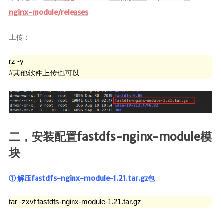
nginx-
module/releases
上传：
rz -y

#其他软件上传也可以
二，安装配置fastdfs-nginx-module模
块
① 解压fastdfs-nginx-module-1.21.tar.gz包
tar -zxvf fastdfs-nginx-module-1.21.tar.gz