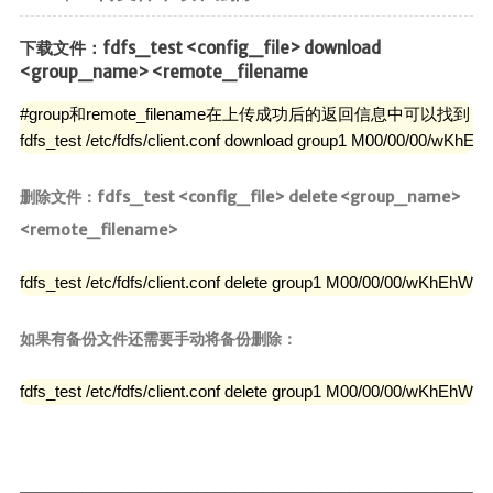
下载文件：fdfs_test <config_file> download
<group_name> <remote_filename
#group和remote_filename在上传成功后的返回信息中可以找到

fdfs_test /etc/fdfs/client.conf download group1 M00/00/00/
删除文件：fdfs_test <config_file> delete <group_name>
<remote_filename>
fdfs_test /etc/fdfs/client.conf delete group1 M00/00/00/wKh
如果有备份文件还需要手动将备份删除：
fdfs_test /etc/fdfs/client.conf delete group1 M00/00/00/wKh