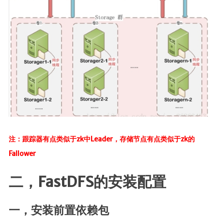
Canal
Quartz
java开发
javaSE
JavaWeb
JUC
JVM
Log
注：跟踪器有点类似于zk中Leader，存储节点有点类似于zk的
Dom4j
Fallower
Shiro
Mybatis
二，FastDFS的安装配置
MybatisPlus
Spring
一，安装前置依赖包