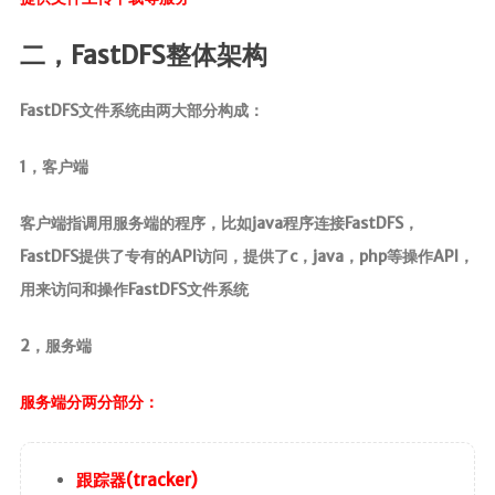
MapStruct
二，FastDFS整体架构
云原生
Docker
FastDFS文件系统由两大部分构成：
微服务
1，客户端
Netty
客户端指调用服务端的程序，比如java程序连接FastDFS，
Zookeeper
FastDFS提供了专有的API访问，提供了c，java，php等操作API，
Dubbo
用来访问和操作FastDFS文件系统
SpringCloud
SpringCloudAlibaba
2，服务端
数据库
服务端分两分部分：
Redis
Mysql
跟踪器(tracker)