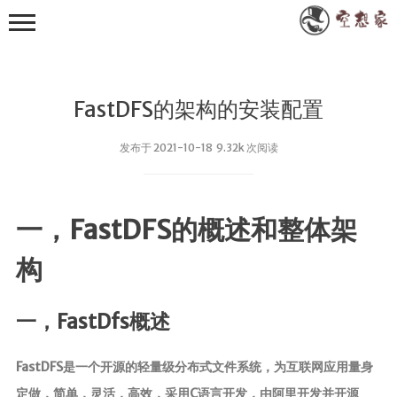
FastDFS的架构的安装配置
发布于 2021-10-18 9.32k 次阅读
其他
一，FastDFS的概述和整体架
小众技术
构
RXTXComm
FastJson
一，FastDfs概述
WebSocket
Apache POI
FastDFS是一个开源的轻量级分布式文件系统，为互联网应用量身
EasyExcel
定做，简单，灵活，高效，采用C语言开发，由阿里开发并开源