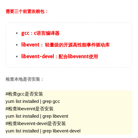
SpringMVC
SpringBoot
需要三个前置依赖包：
SpringData
SpringSecurity
gcc：c语言编译器
Swagger
libevent： 轻量级的开源高性能事件驱动库
版本控制
libevent-devel：配合libevennt使用
Maven
Git
检查本地是否安装：
SVN
#检查gcc是否安装

核心
yum list installed | grep gcc

#检查libevennt是否安装

Linux
yum list installed | grep libevent

计算机基础
#检查libevennt-devel是否安装

yum list installed | grep libevent-devel
设计模式