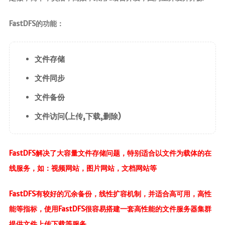
前端
FastDFS的功能：
JavaScript
CSS3
文件存储
Vue
文件同步
Android
文件备份
核心组件
文件访问(上传,下载,删除)
UI视图动画
数据存储
FastDFS解决了大容量文件存储问题，特别适合以文件为载体的在
网络请求
线服务，如：视频网站，图片网站，文档网站等
代码简洁工
具
FastDFS有较好的冗余备份，线性扩容机制，并适合高可用，高性
能等指标，使用FastDFS很容易搭建一套高性能的文件服务器集群
Commons
提供文件上传下载等服务