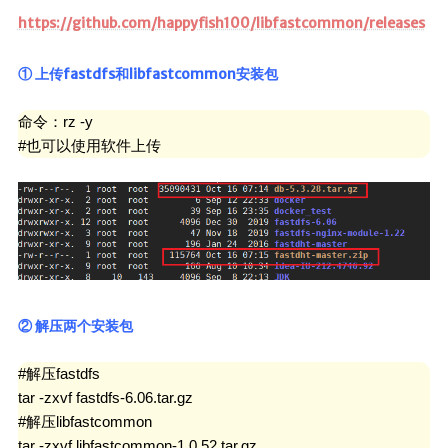
https://github.com/happyfish100/libfastcommon/releases
① 上传fastdfs和libfastcommon安装包
命令：rz -y

#也可以使用软件上传
② 解压两个安装包
#解压fastdfs

tar -zxvf fastdfs-6.06.tar.gz

#解压libfastcommon

tar -zxvf libfastcommon-1.0.52.tar.gz