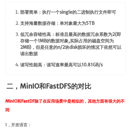
ElasticSearch7.x
部署简单：执行一个single的二进制执行文件即可
部署
支持海量数据存储：单对象最大为5TB
Nginx
低冗余容错性高：标准且最高的数据冗余系数为2(即
HaProxy
存储一个1MB的数据对象,实际占用的磁盘空间为
2MB)，但是任意的n/2块disk损坏的情况下依然可以
分布式
读出数据
FastDFS
读写性能高：读写速率最高可以10.81GB/s
Minio
SpringSession
二，MinIO和FastDFS的对比
OAuth2.0
MyCat
MinIO和FastDF除了在应用场景中是相似的，其他方面有很大的不
同
中间件
1，开发语言：
RabbitMQ