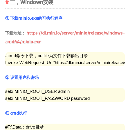
三，Windown安装
① 下载minio.exe的可执行程序
下载地址：
https://dl.min.io/server/minio/release/windows-
amd64/minio.exe
#cmd命令下载，outfile为文件下载输出目录

Invoke-WebRequest -Uri "https://dl.min.io/server/minio/release/w
② 设置用户和密码
setx MINIO_ROOT_USER admin 

setx MINIO_ROOT_PASSWORD password
③ cmd执行
#F:\Data：drive目录
