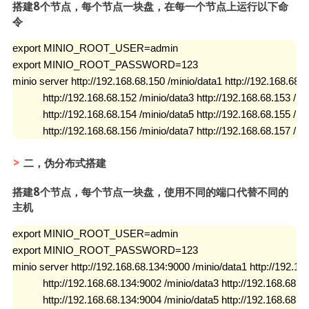
搭建8个节点，每个节点一块盘，在每一个节点上运行以下命
令
export MINIO_ROOT_USER=admin

export MINIO_ROOT_PASSWORD=123

minio server http://192.168.68.150 /minio/data1 http://192.168.68.15
           http://192.168.68.152 /minio/data3 http://192.168.68.153 /min
           http://192.168.68.154 /minio/data5 http://192.168.68.155 /min
           http://192.168.68.156 /minio/data7 http://192.168.68.157 /m
二，伪分布式搭建
搭建8个节点，每个节点一块盘，使用不同的端口代替不同的
主机
export MINIO_ROOT_USER=admin

export MINIO_ROOT_PASSWORD=123

minio server http://192.168.68.134:9000 /minio/data1 http://192.168
           http://192.168.68.134:9002 /minio/data3 http://192.168.68.1
           http://192.168.68.134:9004 /minio/data5 http://192.168.68.1