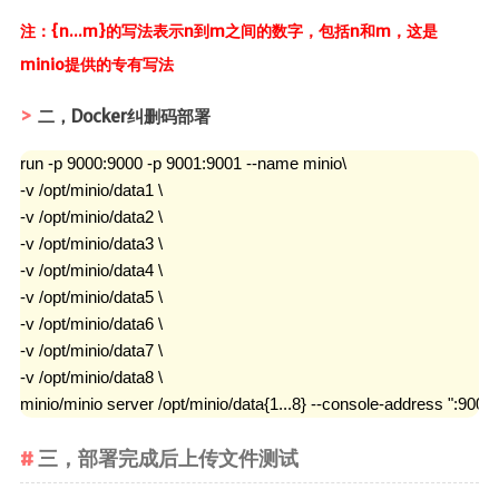
注：{n...m}的写法表示n到m之间的数字，包括n和m，这是
minio提供的专有写法
二，Docker纠删码部署
run -p 9000:9000 -p 9001:9001 --name minio\

-v /opt/minio/data1 \

-v /opt/minio/data2 \

-v /opt/minio/data3 \

-v /opt/minio/data4 \

-v /opt/minio/data5 \

-v /opt/minio/data6 \

-v /opt/minio/data7 \

-v /opt/minio/data8 \

minio/minio server /opt/minio/data{1...8} --console-address ":9001"
三，部署完成后上传文件测试