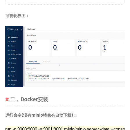
可视化界面：
二，Docker安装
运行命令(没有minio镜像会自动下载)：
run -p 9000:9000 -p 9001:9001 minio/minio server /data --console