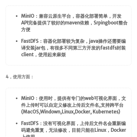
SpringMVC
SpringBoot
MinIO：兼容云原生平台，容器化部署简单，开发
SpringData
API完备提供了较好的maven依赖，Srpingboot整合
方便
SpringSecurity
Swagger
FastDFS：容器化部署较为复杂，java操作还需要编
译安装jar包，有很多不同第三方开发的fastdfs封装
版本控制
client，使用起来麻烦
Maven
Git
4，使用方面：
SVN
MinIO：使用时，提供有专门的web可视化界面，文
核心
件上传时可以自定义修改上传后文件名,支持跨平台
Linux
(MacOS,Windown,Linux,Docker, Kubernetes)
计算机基础
FastDFS：没有可视化界面，上传后文件名会重新编
码避免重复，无法修改，目前只能在Linux，Docker
设计模式
上使用