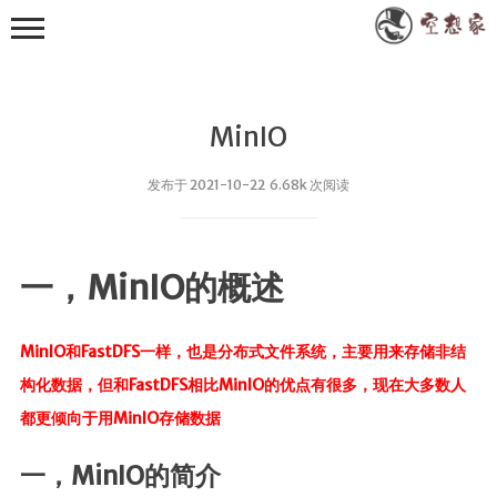
MinIO
发布于 2021-10-22 6.68k 次阅读
其他
一，MinIO的概述
小众技术
RXTXComm
MinIO和FastDFS一样，也是分布式文件系统，主要用来存储非结
FastJson
构化数据，但和FastDFS相比MinIO的优点有很多，现在大多数人
WebSocket
都更倾向于用MinIO存储数据
Apache POI
一，MinIO的简介
EasyExcel