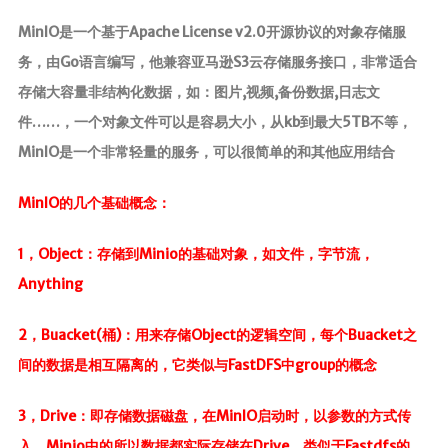
前端
MinIO是一个基于Apache License v2.0开源协议的对象存储服
务，由Go语言编写，他兼容亚马逊S3云存储服务接口，非常适合
JavaScript
存储大容量非结构化数据，如：图片,视频,备份数据,日志文
CSS3
件……，一个对象文件可以是容易大小，从kb到最大5TB不等，
Vue
MinIO是一个非常轻量的服务，可以很简单的和其他应用结合
Android
MinIO的几个基础概念：
核心组件
UI视图动画
1，Object：存储到Minio的基础对象，如文件，字节流，
数据存储
Anything
网络请求
2，Buacket(桶)：用来存储Object的逻辑空间，每个Buacket之
代码简洁工
间的数据是相互隔离的，它类似与FastDFS中group的概念
具
3，Drive：即存储数据磁盘，在MinIO启动时，以参数的方式传
Commons
入，Minio中的所以数据都实际存储在Drive，类似于Fastdfs的