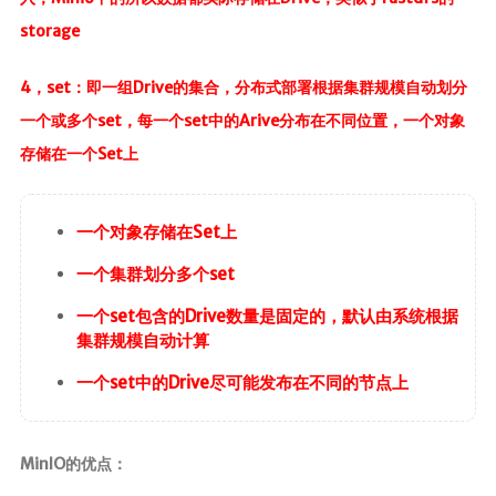
MapStruct
storage
云原生
4，set：即一组Drive的集合，分布式部署根据集群规模自动划分
Docker
一个或多个set，每一个set中的Arive分布在不同位置，一个对象
存储在一个Set上
微服务
Netty
一个对象存储在Set上
Zookeeper
Dubbo
一个集群划分多个set
SpringCloud
一个set包含的Drive数量是固定的，默认由系统根据
SpringCloudAlibaba
集群规模自动计算
一个set中的Drive尽可能发布在不同的节点上
数据库
Redis
MinIO的优点：
Mysql