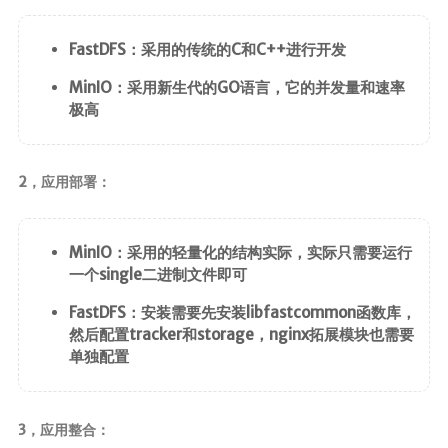
Canal
Quartz
FastDFS：采用的传统的C和C++进行开发
MinIO：采用新生代的GO语言，它的并发量和速率
java开发
极高
javaSE
JavaWeb
2，应用部署：
JUC
JVM
MinIO：采用的轻量化的结构实际，实际只需要运行
Log
一个single二进制文件即可
Dom4j
FastDFS：安装需要先安装libfastcommon函数库，
Shiro
然后配置tracker和storage，nginx拓展模块也需要
Mybatis
单独配置
MybatisPlus
Spring
3，应用整合：