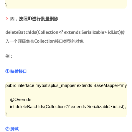
}
四，按照ID进行批量删除
deleteBatchIds(Collection<? extends Serializable> idList)传
入一个顶级集合Collection接口类型的对象
例：
① 映射接口
public interface mybatisplus_mapper extends BaseMapper<mybati
    @Override

    int deleteBatchIds(Collection<? extends Serializable> idList);

}
② 测试