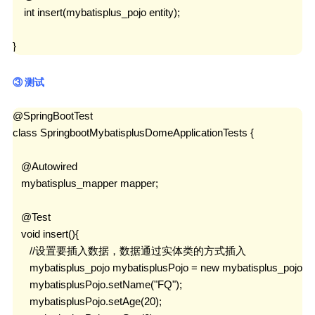
    int insert(mybatisplus_pojo entity);

}
③ 测试
@SpringBootTest

class SpringbootMybatisplusDomeApplicationTests {

   @Autowired

   mybatisplus_mapper mapper;

   @Test

   void insert(){

      //设置要插入数据，数据通过实体类的方式插入

      mybatisplus_pojo mybatisplusPojo = new mybatisplus_pojo();

      mybatisplusPojo.setName("FQ");

      mybatisplusPojo.setAge(20);
