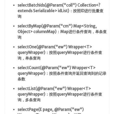
selectBatchIds(@Param("coll") Collection<?
extends Serializable> idList)：按照ID进行批量查
询
selectByMap(@Param("cm") Map<String,
Object> columnMap)：Map进行条件查询，单条查
询
selectOne(@Param("ew") Wrapper<T>
queryWrapper)：按照queryWrapper进行条件查
询，单条查询
selectCount(@Param("ew") Wrapper<T>
queryWrapper)：按照条件查询并返回查询到的记录
条数
selectList(@Param("ew") Wrapper<T>
queryWrapper)：按照queryWrapper进行条件查
询，多条查询
selectPage(E page, @Param("ew")