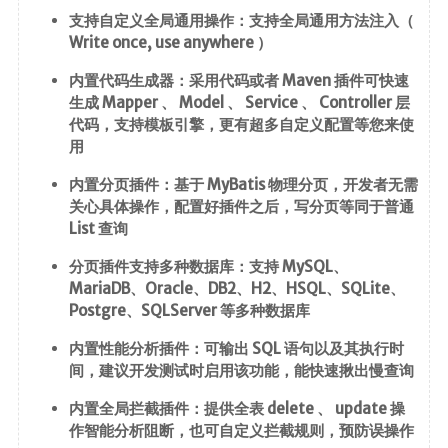
MapStruct
支持自定义全局通用操作：支持全局通用方法注入（
Write once, use anywhere ）
云原生
内置代码生成器：采用代码或者 Maven 插件可快速
Docker
生成 Mapper 、 Model 、 Service 、 Controller 层
代码，支持模板引擎，更有超多自定义配置等您来使
微服务
用
Netty
内置分页插件：基于 MyBatis 物理分页，开发者无需
关心具体操作，配置好插件之后，写分页等同于普通
Zookeeper
List 查询
Dubbo
分页插件支持多种数据库：支持 MySQL、
SpringCloud
MariaDB、Oracle、DB2、H2、HSQL、SQLite、
SpringCloudAlibaba
Postgre、SQLServer 等多种数据库
内置性能分析插件：可输出 SQL 语句以及其执行时
数据库
间，建议开发测试时启用该功能，能快速揪出慢查询
Redis
内置全局拦截插件：提供全表 delete 、 update 操
Mysql
作智能分析阻断，也可自定义拦截规则，预防误操作