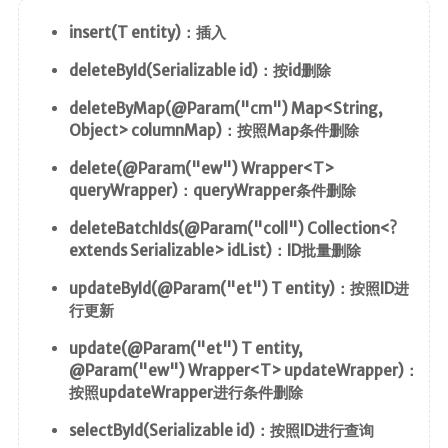
insert(T entity)：插入
deleteById(Serializable id)：按id删除
deleteByMap(@Param("cm") Map<String,
Object> columnMap)：按照Map条件删除
delete(@Param("ew") Wrapper<T>
queryWrapper)：queryWrapper条件删除
deleteBatchIds(@Param("coll") Collection<?
extends Serializable> idList)：ID批量删除
updateById(@Param("et") T entity)：按照ID进
行更新
update(@Param("et") T entity,
@Param("ew") Wrapper<T> updateWrapper)：
按照updateWrapper进行条件删除
selectById(Serializable id)：按照ID进行查询