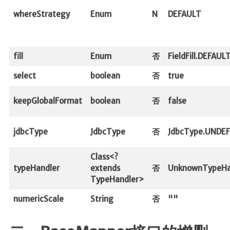
whereStrategy
Enum
N
DEFAULT
fill
Enum
否
FieldFill.DEFAUL
select
boolean
否
true
keepGlobalFormat
boolean
否
false
jdbcType
JdbcType
否
JdbcType.UNDEF
Class<?
typeHandler
extends
否
UnknownTypeHan
TypeHandler>
numericScale
String
否
""