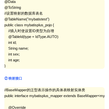
@Data

@ToString

//设置映射的数据库表名

@TableName("mybatistest")

public class mybatisplus_pojo {

    //插入时使设置ID类型为自增

    @TableId(type = IdType.AUTO)

    int id;

    String name;

    int sex;

    int age;

}
② 映射接口
//BaseMapper的泛型表示操作的具体表映射实体类

public interface mybatisplus_mapper extends BaseMapper<mybati
    @Override
