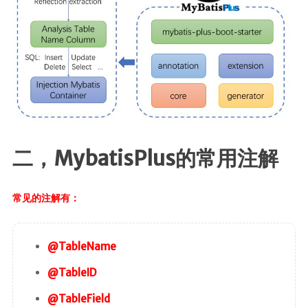
Canal
Quartz
java开发
javaSE
JavaWeb
JUC
二，MybatisPlus的常用注解
JVM
Log
常见的注解有：
Dom4j
Shiro
Mybatis
@TableName
MybatisPlus
@TableID
Spring
@TableField