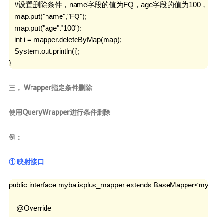
   //设置删除条件，name字段的值为FQ，age字段的值为100，
   map.put("name","FQ");

   map.put("age","100");

   int i = mapper.deleteByMap(map);

   System.out.println(i);

}
三， Wrapper指定条件删除
使用QueryWrapper进行条件删除
例：
① 映射接口
public interface mybatisplus_mapper extends BaseMapper<mybati
    @Override
