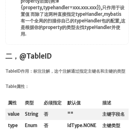
property后面(例:#
{property,typehandler=xxx.xxx.xxx}),只作用于设
置值 而除了这两种直接指定typeHandler,mybatis
有一个全局的扫描你自己的typeHandler包的配置,这
是根据你的property的类型去找typeHandler并使
用.
二，@TableID
TableID作用：标注注解，这个注解通过指定主键名和主键的类型
Table属性：
属性
类型
必须指定
默认值
描述
value
String
否
""
主键字段名
type
Enum
否
IdType.NONE
主键类型