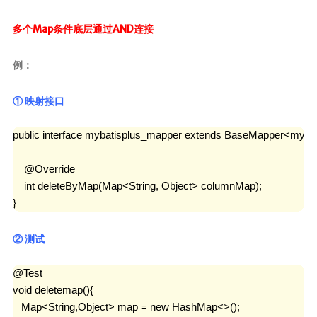
多个Map条件底层通过AND连接
例：
① 映射接口
public interface mybatisplus_mapper extends BaseMapper<mybati
    @Override

    int deleteByMap(Map<String, Object> columnMap);

}
② 测试
@Test

void deletemap(){

   Map<String,Object> map = new HashMap<>();
