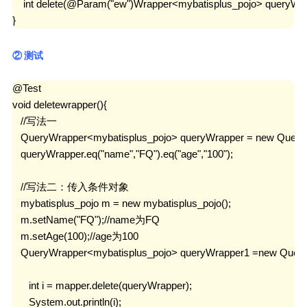
    int delete(@Param("ew")Wrapper<mybatisplus_pojo> queryWrap
}
② 测试
@Test

void deletewrapper(){

   //写法一

   QueryWrapper<mybatisplus_pojo> queryWrapper = new QueryW
   queryWrapper.eq("name","FQ").eq("age","100");

   //写法二：传入条件对象

   mybatisplus_pojo m = new mybatisplus_pojo();

   m.setName("FQ");//name为FQ

   m.setAge(100);//age为100

   QueryWrapper<mybatisplus_pojo> queryWrapper
      int i = mapper.delete(queryWrapper);

      System.out.println(i);
