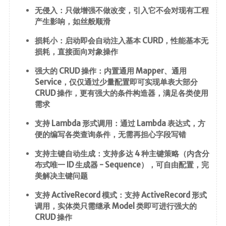
无侵入：只做增强不做改变，引入它不会对现有工程
前端
产生影响，如丝般顺滑
JavaScript
损耗小：启动即会自动注入基本 CURD，性能基本无
CSS3
损耗，直接面向对象操作
Vue
强大的 CRUD 操作：内置通用 Mapper、通用
Service，仅仅通过少量配置即可实现单表大部分
Android
CRUD 操作，更有强大的条件构造器，满足各类使用
需求
核心组件
支持 Lambda 形式调用：通过 Lambda 表达式，方
UI视图动画
便的编写各类查询条件，无需再担心字段写错
数据存储
支持主键自动生成：支持多达 4 种主键策略（内含分
网络请求
布式唯一 ID 生成器 - Sequence），可自由配置，完
美解决主键问题
代码简洁工
具
支持 ActiveRecord 模式：支持 ActiveRecord 形式
调用，实体类只需继承 Model 类即可进行强大的
Commons
CRUD 操作