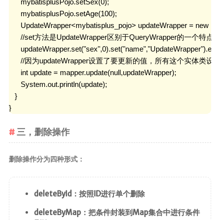
      mybatisplusPojo.setSex(0);

      mybatisplusPojo.setAge(100);

      UpdateWrapper<mybatisplus_pojo> updateWrapper = new Up
      //set方法是UpdateWrapper区别于QueryWrappe
      updateWrapper.set("sex",0).set("name","UpdateWrapper").eq("id
      //因为updateWrapper设置了要更新的值，所有这个实体类设置为n
      int update = mapper.update(null,updateWrapper);

      System.out.println(update);

   }

}
三，删除操作
删除操作分为四种形式：
deleteById：按照ID进行单个删除
deleteByMap：把条件封装到Map集合中进行条件