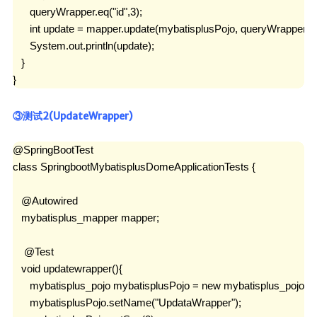
      queryWrapper.eq("id",3);

      int update = mapper.update(mybatisplusPojo, queryWrapper);

      System.out.println(update);

   }

}
③测试2(UpdateWrapper)
@SpringBootTest

class SpringbootMybatisplusDomeApplicationTests {

   @Autowired

   mybatisplus_mapper mapper;

    @Test

   void updatewrapper(){

      mybatisplus_pojo mybatisplusPojo = new mybatisplus_pojo();

      mybatisplusPojo.setName("UpdataWrapper");
