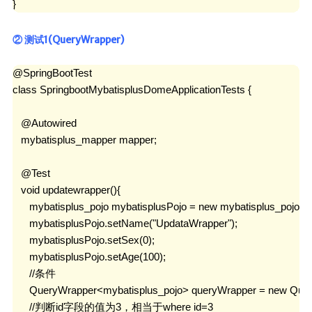
}
② 测试1(QueryWrapper)
@SpringBootTest

class SpringbootMybatisplusDomeApplicationTests {

   @Autowired

   mybatisplus_mapper mapper;

   @Test

   void updatewrapper(){

      mybatisplus_pojo mybatisplusPojo = new mybatisplus_pojo();

      mybatisplusPojo.setName("UpdataWrapper");

      mybatisplusPojo.setSex(0);

      mybatisplusPojo.setAge(100);

      //条件

      QueryWrapper<mybatisplus_pojo> queryWrapper = new Quer
      //判断id字段的值为3，相当于where id=3
