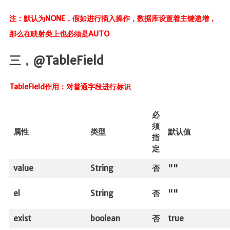
注：默认为NONE，假如进行插入操作，数据库设置着主键递增，
那么在映射类上也必须是AUTO
三，@TableField
TableField作用：对普通字段进行标识
必
须
属性
类型
默认值
指
定
value
String
否
""
el
String
否
""
exist
boolean
否
true