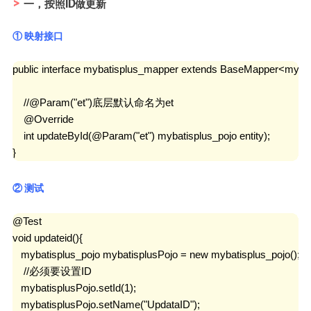
一，按照ID做更新
① 映射接口
public interface mybatisplus_mapper extends BaseMapper<mybati
    //@Param("et")底层默认命名为et

    @Override

    int updateById(@Param("et") mybatisplus_pojo entity);

}
② 测试
@Test

void updateid(){

   mybatisplus_pojo mybatisplusPojo = new mybatisplus_pojo();

    //必须要设置ID

   mybatisplusPojo.setId(1);

   mybatisplusPojo.setName("UpdataID");
