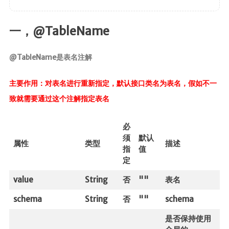
SpringMVC
SpringBoot
一，@TableName
SpringData
SpringSecurity
@TableName是表名注解
Swagger
主要作用：对表名进行重新指定，默认接口类名为表名，假如不一
版本控制
致就需要通过这个注解指定表名
Maven
必
Git
须
默认
SVN
属性
类型
描述
指
值
定
核心
value
String
否
""
表名
Linux
schema
String
否
""
schema
计算机基础
是否保持使用
设计模式