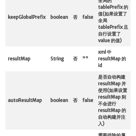
全局的
tablePrefix 的
时光轴
值(如果设置了
keepGlobalPrefix
boolean
否
false
日期归档
全局
tablePrefix 且
自行设置了
value 的值)
xml 中
resultMap
String
否
""
resultMap 的
id
是否自动构建
resultMap 并
使用(如果设置
resultMap 则
autoResultMap
boolean
否
false
不会进行
resultMap 的
自动构建并注
入)
需要排除的属