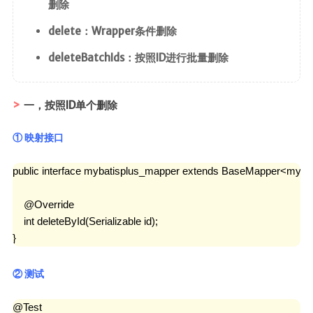
删除
delete：Wrapper条件删除
deleteBatchIds：按照ID进行批量删除
一，按照ID单个删除
① 映射接口
public interface mybatisplus_mapper extends BaseMapper<mybati
    @Override

    int deleteById(Serializable id);

}
② 测试
@Test
