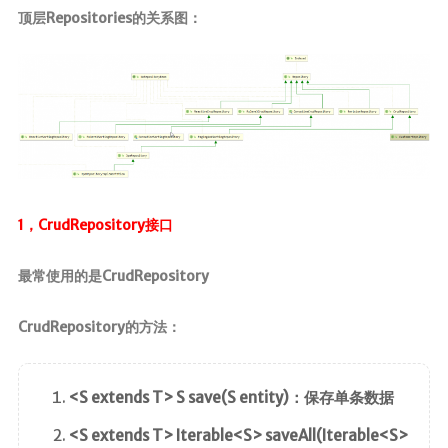
顶层Repositories的关系图：
1，CrudRepository接口
最常使用的是CrudRepository
CrudRepository的方法：
<S extends T> S save(S entity)：保存单条数据
<S extends T> Iterable<S> saveAll(Iterable<S>