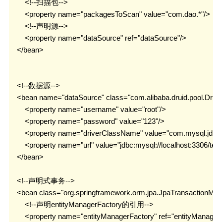
        <!--扫描包-->

        <property name="packagesToScan" value="com.dao.*"/>

        <!--声明源-->

        <property name="dataSource" ref="dataSource"/>

    </bean>

    <!--数据源-->

    <bean name="dataSource" class="com.alibaba.druid.pool.Drui
        <property name="username" value="root"/>

        <property name="password" value="123"/>

        <property name="driverClassName" value="com.mysql.jdbc.D
        <property name="url" value="jdbc:mysql://localhost:3306/test"
    </bean>

    <!--声明式事务-->

    <bean class="org.springframework.orm.jpa.JpaTransactionMa
        <!--声明entityManagerFactory的引用-->

        <property name="entityManagerFactory" ref="entityManagerF