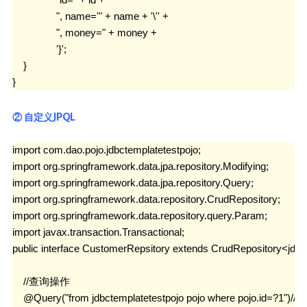
                ", name='" + name + '\'' +

                ", money=" + money +

                '}';

    }

}
② 自定义JPQL
import com.dao.pojo.jdbctemplatetestpojo;

import org.springframework.data.jpa.repository.Modifying;

import org.springframework.data.jpa.repository.Query;

import org.springframework.data.repository.CrudRepository;

import org.springframework.data.repository.query.Param;

import javax.transaction.Transactional;

public interface CustomerRepsitory extends CrudRepository<jdbcte
    //查询操作

    @Query("from jdbctemplatetestpojo pojo where pojo.id=?1")/