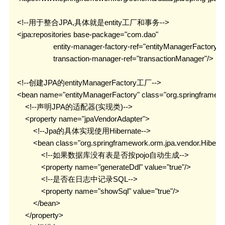
时光轴
    <!--用于整合JPA,具体就是entity工厂和事务-->

日期归档
    <jpa:repositories base-package="com.dao"

                      entity-manager-factory-ref="entityManagerFactory"

                      transaction-manager-ref="transactionManager"/>

    <!--创建JPA的entityManagerFactory工厂-->

    <bean name="entityManagerFactory" class="org.springframew
        <!--声明JPA的适配器(实现类)-->

        <property name="jpaVendorAdapter">

            <!--Jpa的具体实现使用Hibernate-->

            <bean class="org.springframework.orm.jpa.vendor.Hiber
                <!--如果数据库没有表是否按pojo自动生成-->

                <property name="generateDdl" value="true"/>

                <!--是否在日志中记录SQL-->

                <property name="showSql" value="true"/>

            </bean>

        </property>
