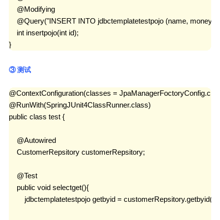
    @Modifying

    @Query("INSERT INTO jdbctemplatetestpojo (name, money) 
    int insertpojo(int id);

}
③ 测试
@ContextConfiguration(classes = JpaManagerFoctoryConfig.class
@RunWith(SpringJUnit4ClassRunner.class)

public class test {

    @Autowired

    CustomerRepsitory customerRepsitory;

    @Test

    public void selectget(){

        jdbctemplatetestpojo getbyid = customerRepsitory.getbyid(1);