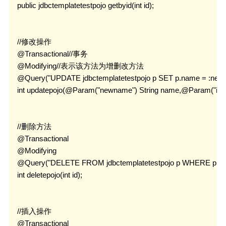
    public jdbctemplatetestpojo getbyid(int id);

    //修改操作

    @Transactional//事务

    @Modifying//表示该方法为增删改方法

    @Query("UPDATE jdbctemplatetestpojo p SET p.name = :newnam
    int updatepojo(@Param("newname") String name,@Param("id") in
    //删除方法

    @Transactional

    @Modifying

    @Query("DELETE FROM jdbctemplatetestpojo p WHERE p.id =
    int deletepojo(int id);

    //插入操作

    @Transactional
