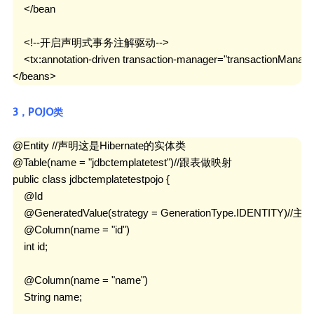
    </bean

    <!--开启声明式事务注解驱动-->

    <tx:annotation-driven transaction-manager="transactionManager
</beans>
3，POJO类
@Entity //声明这是Hibernate的实体类

@Table(name = "jdbctemplatetest")//跟表做映射

public class jdbctemplatetestpojo {

    @Id

    @GeneratedValue(strategy = GenerationType.IDENTI
    @Column(name = "id")

    int id;

    @Column(name = "name")

    String name;
