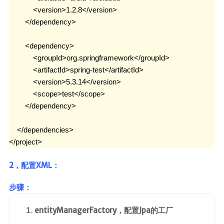
Canal
            <version>1.2.8</version>

Quartz
        </dependency>

java开发
        <dependency>

            <groupId>org.springframework</groupId>

javaSE
            <artifactId>spring-test</artifactId>

JavaWeb
            <version>5.3.14</version>

            <scope>test</scope>

JUC
        </dependency>

JVM
Log
    </dependencies>

</project>
Dom4j
Shiro
2，配置XML：
Mybatis
步骤：
MybatisPlus
Spring
entityManagerFactory，配置Jpa的工厂