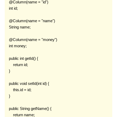
    @Column(name = "id")

    int id;

    @Column(name = "name")

    String name;

    @Column(name = "money")

    int money;

    public int getId() {

        return id;

    }

    public void setId(int id) {

        this.id = id;

    }

    public String getName() {

        return name;
