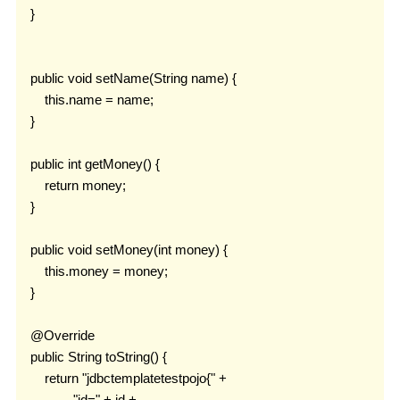
    }

    public void setName(String name) {

        this.name = name;

    }

    public int getMoney() {

        return money;

    }

    public void setMoney(int money) {

        this.money = money;

    }

    @Override

    public String toString() {

        return "jdbctemplatetestpojo{" +

                "id=" + id +
