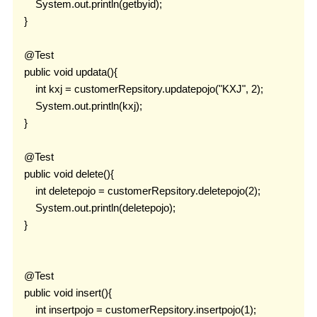
        System.out.println(getbyid);

    }

    @Test

    public void updata(){

        int kxj = customerRepsitory.updatepojo("KXJ", 2);

        System.out.println(kxj);

    }

    @Test

    public void delete(){

        int deletepojo = customerRepsitory.deletepojo(2);

        System.out.println(deletepojo);

    }

    @Test

    public void insert(){

        int insertpojo = customerRepsitory.insertpojo(1);
