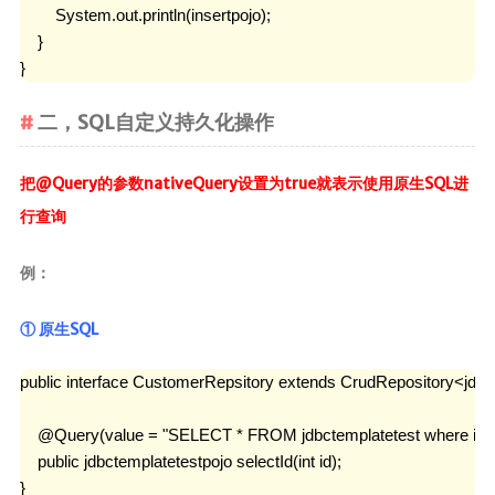
        System.out.println(insertpojo);

    }

}
二，SQL自定义持久化操作
把@Query的参数nativeQuery设置为true就表示使用原生SQL进
行查询
例：
① 原生SQL
public interface CustomerRepsitory extends CrudRepository<jdbcte
    @Query(value = "SELECT * FROM jdbctemplatetest w
    public jdbctemplatetestpojo selectId(int id);

}