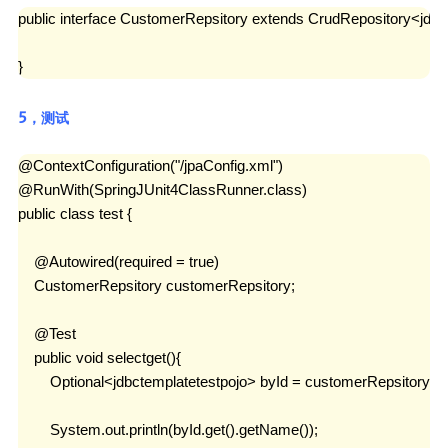
public interface CustomerRepsitory extends CrudRepository<jdbcte
}
5，测试
@ContextConfiguration("/jpaConfig.xml")

@RunWith(SpringJUnit4ClassRunner.class)

public class test {

    @Autowired(required = true)

    CustomerRepsitory customerRepsitory;

    @Test

    public void selectget(){

        Optional<jdbctemplatetestpojo> byId = customerRepsitory.fin
        System.out.println(byId.get().getName());
