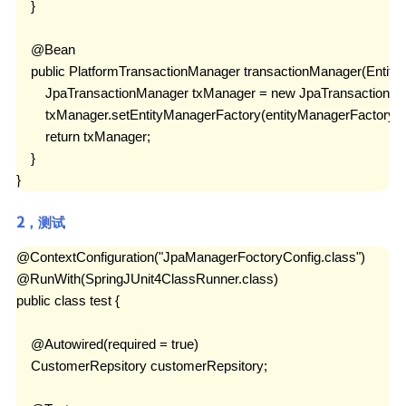
    }

    @Bean

    public PlatformTransactionManager transactionManager(Entity
        JpaTransactionManager txManager = new JpaTransactionMan
        txManager.setEntityManagerFactory(entityManagerFactory);

        return txManager;

    }

}
2，测试
@ContextConfiguration("JpaManagerFoctoryConfig.class")

@RunWith(SpringJUnit4ClassRunner.class)

public class test {

    @Autowired(required = true)

    CustomerRepsitory customerRepsitory;
