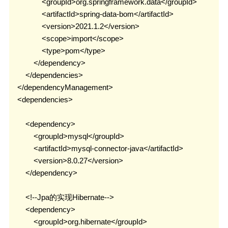
                <groupId>org.springframework.data</groupId>

MapStruct
                <artifactId>spring-data-bom</artifactId>

                <version>2021.1.2</version>

云原生
                <scope>import</scope>

Docker
                <type>pom</type>

            </dependency>

微服务
        </dependencies>

    </dependencyManagement>

Netty
    <dependencies>

Zookeeper
Dubbo
        <dependency>

            <groupId>mysql</groupId>

SpringCloud
            <artifactId>mysql-connector-java</artifactId>

SpringCloudAlibaba
            <version>8.0.27</version>

        </dependency>

数据库
        <!--Jpa的实现Hibernate-->

Redis
        <dependency>

Mysql
            <groupId>org.hibernate</groupId>
