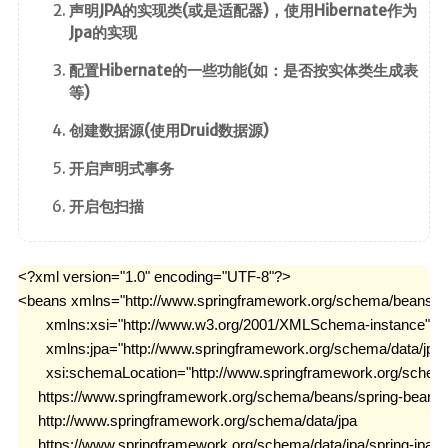
SpringMVC
声明JPA的实现类(或是适配器)，使用Hibernate作为
Jpa的实现
SpringBoot
SpringData
配置Hibernate的一些功能(如：是否按实体类生成表
等)
SpringSecurity
Swagger
创建数据源(使用Druid数据源)
开启声明式事务
版本控制
开启包扫描
Maven
Git
<?xml version="1.0" encoding="UTF-8"?>

SVN
<beans xmlns="http://www.springframework.org/schema/beans"

       xmlns:xsi="http://www.w3.org/2001/XMLSchema-instance"

核心
       xmlns:jpa="http://www.springframework.org/schema/data/jpa
Linux
       xsi:schemaLocation="http://www.springframework.org/schem
     https://www.springframework.org/schema/beans/spring-beans.
计算机基础
     http://www.springframework.org/schema/data/jpa

设计模式
     https://www.springframework.org/schema/data/jpa/spring-jpa.