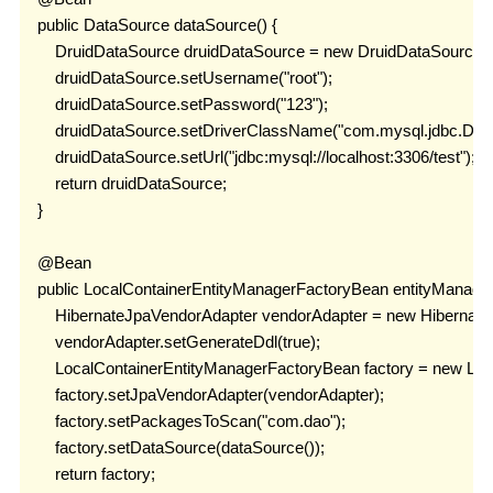
    public DataSource dataSource() {

        DruidDataSource druidDataSource = new DruidDataSource();
        druidDataSource.setUsername("root");

        druidDataSource.setPassword("123");

        druidDataSource.setDriverClassName("com.mysql.jdbc.Driver
        druidDataSource.setUrl("jdbc:mysql://localhost:3306/test");

        return druidDataSource;

    }

    @Bean

    public LocalContainerEntityManagerFactoryBean entityManagerF
        HibernateJpaVendorAdapter vendorAdapter = new Hibernate
        vendorAdapter.setGenerateDdl(true);

        LocalContainerEntityManagerFactoryBean factory = new Lo
        factory.setJpaVendorAdapter(vendorAdapter);

        factory.setPackagesToScan("com.dao");

        factory.setDataSource(dataSource());

        return factory;
