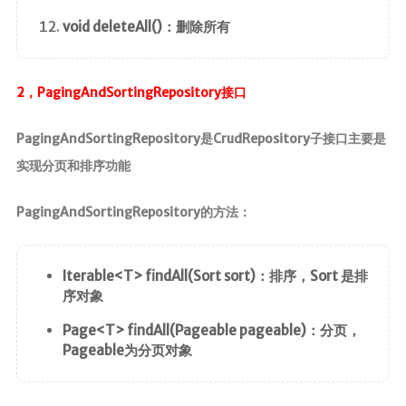
void deleteAll()：删除所有
2，PagingAndSortingRepository接口
PagingAndSortingRepository是CrudRepository子接口主要是
实现分页和排序功能
PagingAndSortingRepository的方法：
Iterable<T> findAll(Sort sort)：排序，Sort 是排
序对象
Page<T> findAll(Pageable pageable)：分页，
Pageable为分页对象