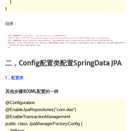
    }

}
结果：
二，Config配置类配置SpringData JPA
1，配置类
其他步骤和XML配置的一样
@Configuration

@EnableJpaRepositories("com.dao")

@EnableTransactionManagement

public class JpaManagerFoctoryConfig {

    @Bean
