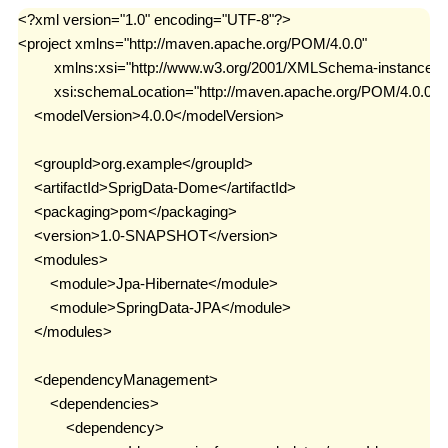
<?xml version="1.0" encoding="UTF-8"?>

前端
<project xmlns="http://maven.apache.org/POM/4.0.0"

         xmlns:xsi="http://www.w3.org/2001/XMLSchema-instance"

JavaScript
         xsi:schemaLocation="http://maven.apache.org/POM/4.0.0 h
CSS3
    <modelVersion>4.0.0</modelVersion>

Vue
    <groupId>org.example</groupId>

Android
    <artifactId>SprigData-Dome</artifactId>

    <packaging>pom</packaging>

核心组件
    <version>1.0-SNAPSHOT</version>

UI视图动画
    <modules>

数据存储
        <module>Jpa-Hibernate</module>

        <module>SpringData-JPA</module>

网络请求
    </modules>

代码简洁工
    <dependencyManagement>

具
        <dependencies>

Commons
            <dependency>
