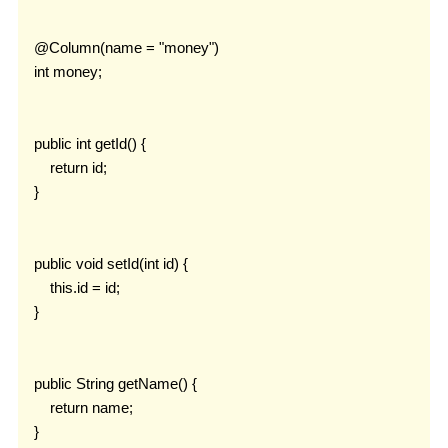
    @Column(name = "money")

    int money;

    public int getId() {

        return id;

    }

    public void setId(int id) {

        this.id = id;

    }

    public String getName() {

        return name;

    }
