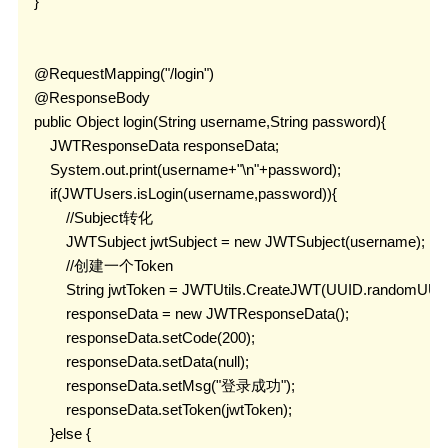
    }

    @RequestMapping("/login")

    @ResponseBody

    public Object login(String username,String password){

        JWTResponseData responseData;

        System.out.print(username+"\n"+password);

        if(JWTUsers.isLogin(username,password)){

            //Subject转化

            JWTSubject jwtSubject = new JWTSubject(username);

            //创建一个Token

            String jwtToken = JWTUtils.CreateJWT(UUID.randomUUID
            responseData = new JWTResponseData();

            responseData.setCode(200);

            responseData.setData(null);

            responseData.setMsg("登录成功");

            responseData.setToken(jwtToken);

        }else {
