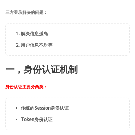
前端
三方登录解决的问题：
JavaScript
CSS3
解决信息孤岛
Vue
用户信息不对等
Android
核心组件
一，身份认证机制
UI视图动画
数据存储
身份认证主要分两类：
网络请求
传统的Session身份认证
代码简洁工
具
Token身份认证
Commons