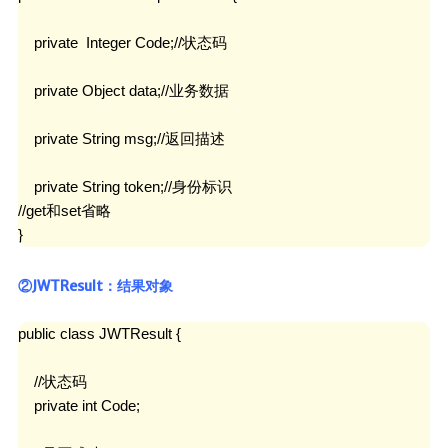
    private  Integer Code;//状态码

    private Object data;//业务数据

    private String msg;//返回描述

    private String token;//身份标识

//get和set省略

}
②JWTResult：结果对象
public class JWTResult {

    //状态码

    private int Code;
