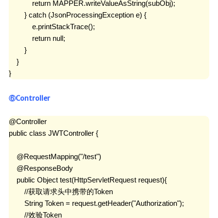
            return MAPPER.writeValueAsString(subObj);

        } catch (JsonProcessingException e) {

            e.printStackTrace();

            return null;

        }

    }

}
⑥Controller
@Controller

public class JWTController {

    @RequestMapping("/test")

    @ResponseBody

    public Object test(HttpServletRequest request){

        //获取请求头中携带的Token

        String Token = request.getHeader("Authorization");

        //效验Token
