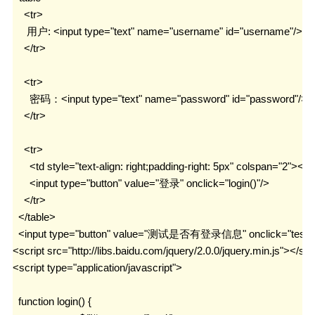
    <tr>

     用户: <input type="text" name="username" id="username"/>

    </tr>

    <tr>

      密码：<input type="text" name="password" id="password"/>

    </tr>

    <tr>

      <td style="text-align: right;padding-right: 5px" colspan="2"></td
      <input type="button" value="登录" onclick="login()"/>

    </tr>

  </table>

  <input type="button" value="测试是否有登录信息" onclick="testLoc
<script src="http://libs.baidu.com/jquery/2.0.0/jquery.min.js"></scri
<script type="application/javascript">

  function login() {
