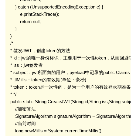
        } catch (UnsupportedEncodingException e) {

            e.printStackTrace();

            return null;

        }

    }

    /*

    * 签发JWT，创建token的方法

    * id：jwt的唯一身份标识，主要用于一次性token，从而回避攻击
    * iss：jwt签发者

    * subject：jwt所面向的用户，pyeload中记录的public Cla
    * ttlMillis：token的有效期(单位：毫秒)

    * token：token是一次性的，是为一个用户的有效登录期准备的
    * */

    public static String CreateJWT(String id,String iss,String subject,l
        //加密算法

        SignatureAlgorithm signatureAlgorithm = SignatureAlgorithm
        //当前时间

        long nowMillis = System.currentTimeMillis();
