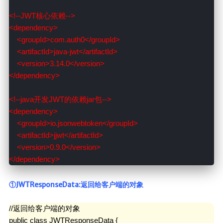
<!--JWT核心依赖-->

<dependency>

    <groupId>com.auth0</groupId>

    <artifactId>java-jwt</artifactId>

    <version>3.14.0</version>

</dependency>

<!--java开发JWT的依赖jar包-->

<dependency>

    <groupId>io.jsonwebtoken</groupId>

    <artifactId>jjwt</artifactId>

    <version>0.9.0</version>

</dependency>
①JWTResponseData:返回给客户端的对象
//返回给客户端的对象

public class JWTResponseData {
