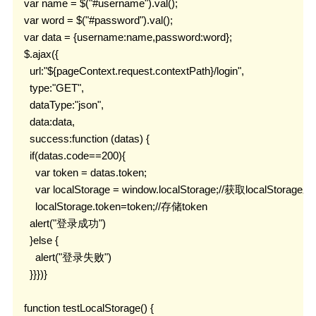
    var name = $("#username").val();

    var word = $("#password").val();

    var data = {username:name,password:word};

    $.ajax({

      url:"${pageContext.request.contextPath}/login",

      type:"GET",

      dataType:"json",

      data:data,

      success:function (datas) {

      if(datas.code==200){

        var token = datas.token;

        var localStorage = window.localStorage;//获取localStor
        localStorage.token=token;//存储token

      alert("登录成功")

      }else {

        alert("登录失败")

      }}})}

    function testLocalStorage() {
