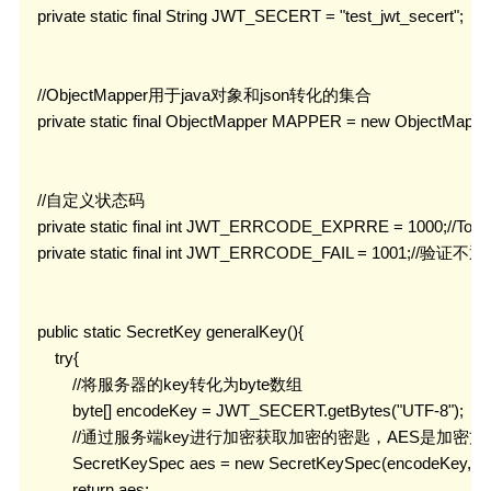
    private static final String JWT_SECERT = "test_jwt_secert";

    //ObjectMapper用于java对象和json转化的集合

    private static final ObjectMapper MAPPER = new ObjectMapper(
    //自定义状态码

    private static final int JWT_ERRCODE_EXPRRE = 1000;//To
    private static final int JWT_ERRCODE_FAIL = 1001;//验证不通
    public static SecretKey generalKey(){

        try{

            //将服务器的key转化为byte数组

            byte[] encodeKey = JWT_SECERT.getBytes("UTF-8");

            //通过服务端key进行加密获取加密的密匙，AES是加密方式
            SecretKeySpec aes = new SecretKeySpec(encodeKey, 0,
            return aes;
