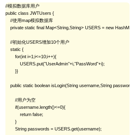
//模拟数据库用户

public class JWTUsers {

    //使用map模拟数据库

    private static final Map<String,String> USERS = new HashMap<S
    //初始化USERS增加10个用户

    static {

        for(int i=1;i<=10;i++){

            USERS.put("UserAdmin"+i,"PassWord"+i);

        }}

    public static boolean isLogin(String username,String password){
        //用户为空

        if(username.length()<=0){

            return false;

        }

        String passwords = USERS.get(username);
