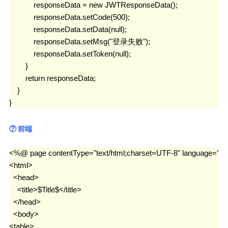
            responseData = new JWTResponseData();

            responseData.setCode(500);

            responseData.setData(null);

            responseData.setMsg("登录失败");

            responseData.setToken(null);

        }

        return responseData;

    }

}
⑦ 前端
<%@ page contentType="text/html;charset=UTF-8" language="jav
<html>

  <head>

    <title>$Title$</title>

  </head>

  <body>

<table>
