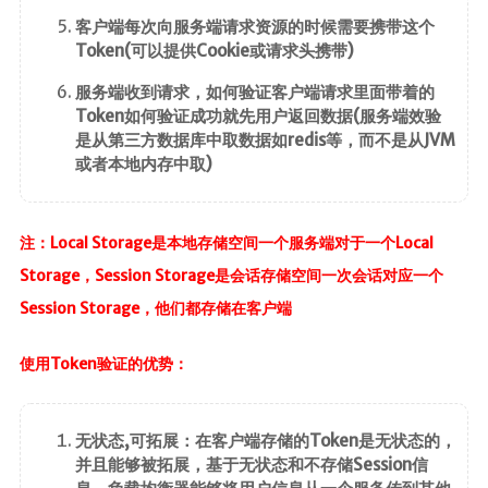
SpringMVC
客户端每次向服务端请求资源的时候需要携带这个
SpringBoot
Token(可以提供Cookie或请求头携带)
SpringData
服务端收到请求，如何验证客户端请求里面带着的
SpringSecurity
Token如何验证成功就先用户返回数据(服务端效验
是从第三方数据库中取数据如redis等，而不是从JVM
Swagger
或者本地内存中取)
版本控制
Maven
注：Local Storage是本地存储空间一个服务端对于一个Local
Git
Storage，Session Storage是会话存储空间一次会话对应一个
SVN
Session Storage，他们都存储在客户端
核心
使用Token验证的优势：
Linux
计算机基础
无状态,可拓展：在客户端存储的Token是无状态的，
并且能够被拓展，基于无状态和不存储Session信
设计模式