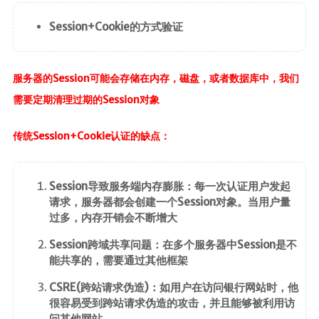
ElasticSearch7.x
Session+Cookie的方式验证
部署
Nginx
服务器的Session可能会存储在内存，磁盘，或者数据库中，我们
HaProxy
需要定期清理过期的Session对象
分布式
传统Session+Cookie认证的缺点：
FastDFS
Minio
Session导致服务端内存膨胀：每一次认证用户发起
SpringSession
请求，服务器都会创建一个Session对象。当用户量
过多，内存开销会不断增大
OAuth2.0
MyCat
Session跨域共享问题：在多个服务器中Session是不
能共享的，需要通过其他框架
中间件
CSRE(跨站请求伪造)：如用户在访问银行网站时，他
很容易受到跨站请求伪造的攻击，并且能够被利用访
RabbitMQ
问其他网站