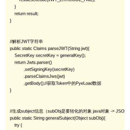
        }

        return result;

    }

    //解析JWT字符串

    public static Claims parseJWT(String jwt){

        SecretKey secretKey = generalKey();

        return Jwts.parser()

                .setSigningKey(secretKey)

                .parseClaimsJws(jwt)

                .getBody();//获取Token中的PyeLoad数据

    }

    //生成subject信息（subObj是要转化的对象 java对象 -> JSO
    public static String generalSubject(Object subObj){

        try {
