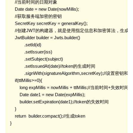
        //当前时间的日期对象

        Date date = new Date(nowMillis);

        //获取服务端加密的密钥

        SecretKey secretKey = generalKey();

        //创建JWT的构建器，就是使用指定信息和加密算法，生成Tok
        JwtBuilder builder = Jwts.builder()

                .setId(id)

                .setIssuer(iss)

                .setSubject(subject)

                .setIssuedAt(date)//token的生成时间

                .signWith(signatureAlgorithm,secretKey);//设置密钥和
        if(ttlMillis>=0){

            long expMillis = nowMillis + ttlMillis;//当前时间+失效时间

            Date date1 = new Date(expMillis);

            builder.setExpiration(date1);//token的失效时间

        }

        return  builder.compact();//生成token

    }
