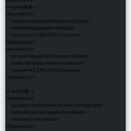
<!--spring依赖-->

<dependency>

    <groupId>org.springframework</groupId>

    <artifactId>spring-web</artifactId>

    <version>4.3.7.RELEASE</version>

</dependency>

<dependency>

    <groupId>org.springframework</groupId>

    <artifactId>spring-webmvc</artifactId>

    <version>4.3.7.RELEASE</version>

</dependency>

<!--json依赖-->

<dependency>

    <groupId>com.fasterxml.jackson.core</groupId>

    <artifactId>jackson-databind</artifactId>

    <version>2.9.0</version>

</dependency>
