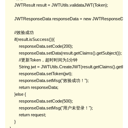
        JWTResult result = JWTUtils.validataJWT(Token);

        JWTResponseData responseData = new JWTResponseData(
        //效验成功

        if(result.isSuccess()){

            responseData.setCode(200);

            responseData.setData(result.getClaims().getSubject());

            //更新Token，超时时间为1分钟

            String jwt = JWTUtils.CreateJWT(result.getClaims().getId
            responseData.setToken(jwt);

            responseData.setMsg("效验成功！");

            return responseData;

        }else {

            responseData.setCode(500);

            responseData.setMsg("用户未登录！");

            return request;

        }
