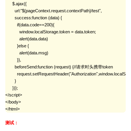
      $.ajax({

        url:"${pageContext.request.contextPath}/test",

        success:function (data) {

          if(data.code==200){

            window.localStorage.token = data.token;

            alert(data.data)

          }else {

            alert(data.msg)

          }},

        beforeSend:function (request) {//请求时头携带token

          request.setRequestHeader("Authorization",window.localStor
        }

      })};

</script>

</body>

</html>
测试：