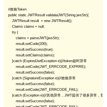
    //效验Token

    public static JWTResult validataJWT(String jwsStr){

        JWTResult result  = new JWTResult();

        Claims claims = null;

        try {

            claims = parseJWT(jwsStr);

            result.setCode(200);

            result.setSuccess(true);

            result.setClaims(claims);

        }catch (ExpiredJwtException e){//token超时异常

            result.setCode(JWT_ERRCODE_EXPRRE);

            result.setSuccess(false);

        }catch (SignatureException e){//效验异常

            result.setSuccess(false);

            result.setCode(JWT_ERRCODE_FAIL);

        }catch (Exception e){//其他异常，JWT提供了很多异常
            result.setSuccess(false);

            result.setCode(JWT_ERRCODE_FAIL);
