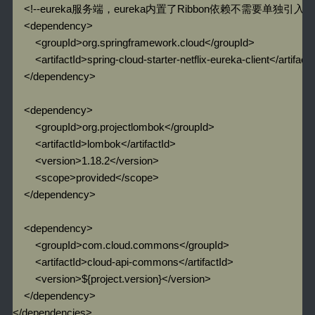
    <!--eureka服务端，eureka内置了Ribbon依赖不需要单独引入-->
    <dependency>

        <groupId>org.springframework.cloud</groupId>

        <artifactId>spring-cloud-starter-netflix-eureka-client</artifactI
    </dependency>

    <dependency>

        <groupId>org.projectlombok</groupId>

        <artifactId>lombok</artifactId>

        <version>1.18.2</version>

        <scope>provided</scope>

    </dependency>

    <dependency>

        <groupId>com.cloud.commons</groupId>

        <artifactId>cloud-api-commons</artifactId>

        <version>${project.version}</version>

    </dependency>

</dependencies>