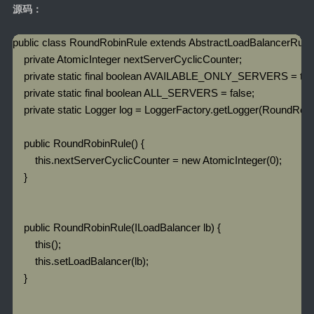
源码：
public class RoundRobinRule extends AbstractLoadBalancerRule {
    private AtomicInteger nextServerCyclicCounter;

    private static final boolean AVAILABLE_ONLY_SERVERS = true
    private static final boolean ALL_SERVERS = false;

    private static Logger log = LoggerFactory.getLogger(RoundRobi
    public RoundRobinRule() {

        this.nextServerCyclicCounter = new AtomicInteger(0);

    }

    public RoundRobinRule(ILoadBalancer lb) {

        this();

        this.setLoadBalancer(lb);

    }
