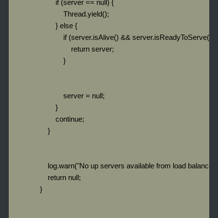
                        if (server == null) {

                            Thread.yield();

                        } else {

                            if (server.isAlive() && server.isReadyToServe()) {
                                return server;

                            }

                            server = null;

                        }

                        continue;

                    }

                    log.warn("No up servers available from load balancer: "
                    return null;

                }
