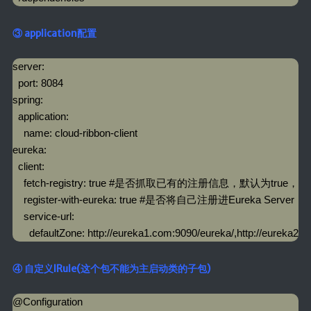
③ application配置
server:

  port: 8084

spring:

  application:

    name: cloud-ribbon-client

eureka:

  client:

    fetch-registry: true #是否抓取已有的注册信息，默认为
    register-with-eureka: true #是否将自己注册进Eureka Server

    service-url:

      defaultZone: http://eureka1.com:9090/eureka/,http://eureka2.
④ 自定义IRule(这个包不能为主启动类的子包)
@Configuration
