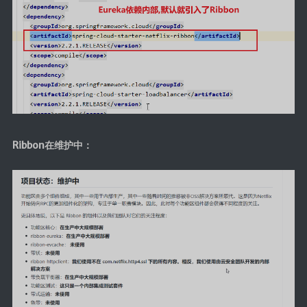
Canal
Quartz
java开发
javaSE
JavaWeb
JUC
Ribbon在维护中：
JVM
Log
Dom4j
Shiro
Mybatis
MybatisPlus
Spring