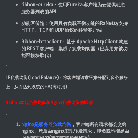
MapStruct
ribbon-eureka：使用Eureka 客户端为云提供动态
服务器列表的API
云原生
功能区传输：使用具有负载平衡功能的RxNetty支持
Docker
HTTP、TCP 和 UDP 协议的传输客户端
Ribbon-httpclient：基于 Apache HttpClient 构建
微服务
的 REST 客户端，集成了负载均衡器（已弃用并被功
能区模块取代）
Netty
Zookeeper
Dubbo
LB负载均衡(Load Balance)：将客户端请求平摊分配到多个服务
SpringCloud
上，从而达到系统的HA(高可用)
SpringCloudAlibaba
Ribbon本地负载均衡和Nginx负载均衡的区别：
数据库
Redis
Nginx是服务器负载均衡
，客户端所有请求都会交给
Mysql
nginx，然后由nginx实现转发请求，即负载均衡是由
服务端实现的(集中式的负载均衡)