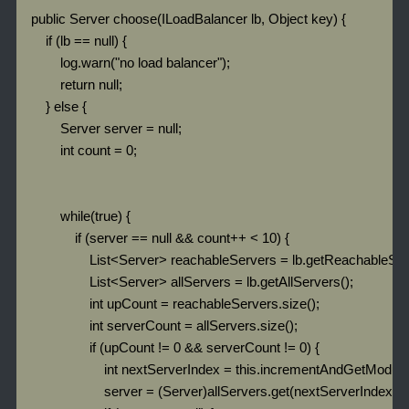
    public Server choose(ILoadBalancer lb, Object key) {

        if (lb == null) {

            log.warn("no load balancer");

            return null;

        } else {

            Server server = null;

            int count = 0;

            while(true) {

                if (server == null && count++ < 10) {

                    List<Server> reachableServers = lb.getReachableSer
                    List<Server> allServers = lb.getAllServers();

                    int upCount = reachableServers.size();

                    int serverCount = allServers.size();

                    if (upCount != 0 && serverCount != 0) {

                        int nextServerIndex = this.incrementAndGetModul
                        server = (Server)allServers.get(nextServerIndex);
