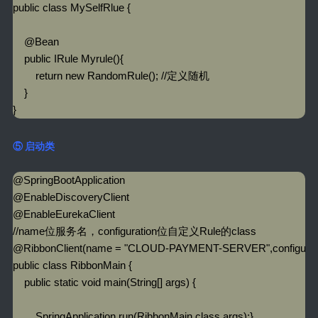
public class MySelfRlue {

    @Bean

    public IRule Myrule(){

        return new RandomRule(); //定义随机

    }

}
⑤ 启动类
@SpringBootApplication

@EnableDiscoveryClient

@EnableEurekaClient

//name位服务名，configuration位自定义Rule的class

@RibbonClient(name = "CLOUD-PAYMENT-SERVER",configuration
public class RibbonMain {

    public static void main(String[] args) {

        SpringApplication.run(RibbonMain.class,args);}
