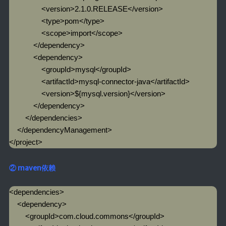
                <version>2.1.0.RELEASE</version>

                <type>pom</type>

                <scope>import</scope>

            </dependency>

            <dependency>

                <groupId>mysql</groupId>

                <artifactId>mysql-connector-java</artifactId>

                <version>${mysql.version}</version>

            </dependency>

        </dependencies>

    </dependencyManagement>

</project>
② maven依赖
<dependencies>

    <dependency>

        <groupId>com.cloud.commons</groupId>
