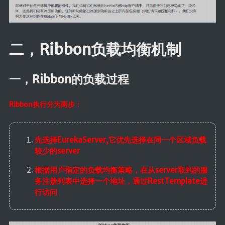
SpringMVC
SpringBoot
SpringData
二，Ribbon负载均衡机制
SpringSecurity
Swagger
一，Ribbon的负载过程
版本控制
Ribbon执行分为两步：
Maven
Git
先选择EurekaServer,它优先选择在同一个区域负载
SVN
较少的server
核心
根据用户指定的负载均衡策略，在从server取到的服
务注册列表中选择一个地址，通过RestTemplate进
Linux
行访问
计算机基础
设计模式