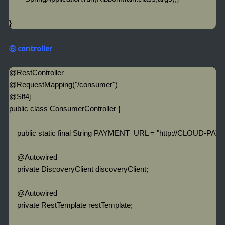
}
⑥ controller
@RestController

@RequestMapping("/consumer")

@Slf4j

public class ConsumerController {

    public static final String PAYMENT_URL = "http://CLOUD-P
    @Autowired

    private DiscoveryClient discoveryClient;

    @Autowired

    private RestTemplate restTemplate;
