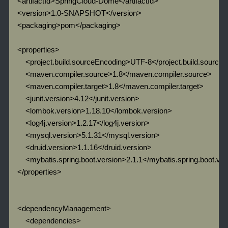
    <artifactId>SpringCloud-Dome</artifactId>

    <version>1.0-SNAPSHOT</version>

    <packaging>pom</packaging>

    <properties>

        <project.build.sourceEncoding>UTF-8</project.build.source
        <maven.compiler.source>1.8</maven.compiler.source>

        <maven.compiler.target>1.8</maven.compiler.target>

        <junit.version>4.12</junit.version>

        <lombok.version>1.18.10</lombok.version>

        <log4j.version>1.2.17</log4j.version>

        <mysql.version>5.1.31</mysql.version>

        <druid.version>1.1.16</druid.version>

        <mybatis.spring.boot.version>2.1.1</mybatis.spring.boot.ver
    </properties>

    <dependencyManagement>

        <dependencies>
