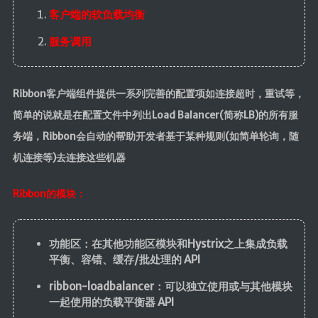
客户端的软负载均衡
前端
服务调用
JavaScript
CSS3
Ribbon客户端组件提供一系列完善的配置项如连接超时，重试等，
Vue
简单的说就是在配置文件中列出Load Balancer(简称LB)的所有服
Android
务端，Ribbon会自动的帮助开发者基于某种规则(如简单轮询，随
核心组件
机连接等)去连接这些机器
UI视图动画
Ribbon的模块：
数据存储
网络请求
功能区：在其他功能区模块和Hystrix之上集成负载
代码简洁工
平衡、容错、缓存/批处理的 API
具
ribbon-loadbalancer：可以独立使用或与其他模块
Commons
一起使用的负载平衡器 API