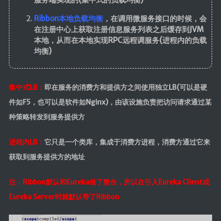
ElasticSearch7.x
Ribbon本地负载均衡
，在调用微服务接口的时候，会
部署
在注册中心上获取注册信息服务列表之后缓存到JVM
本地，从而在本地实现RPC远程调服务(进程内的负载
Nginx
均衡)
HaProxy
分布式
集中式LB：
即在服务的消费方和提供方之间使用独立LB(可以是硬
件如F5，也可以是软件如Nginx)，由该设施负责把访问请求通过某
FastDFS
种策略转发到服务提供方
Minio
SpringSession
进程内LB：
它只是一个类库，集成于消费方进程，消费方通过它来
OAuth2.0
获取到服务提供方的地址
MyCat
注：Ribbon默认和Eureka做了整合，所以在引入Eureka Client或
中间件
Eureka Server时就默认带了Ribbon
RabbitMQ