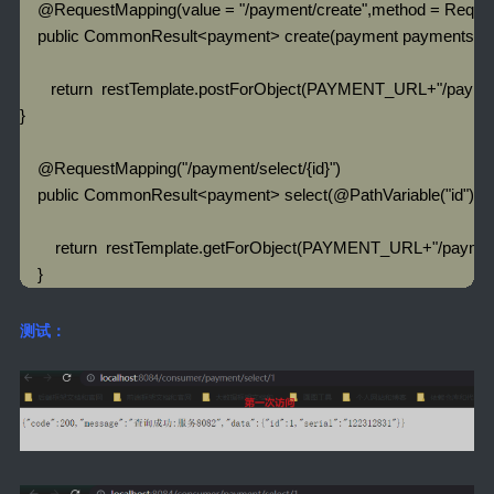
    @RequestMapping(value = "/payment/create",method = Reque
    public CommonResult<payment> create(payment payments){

       return  restTemplate.postForObject(PAYMENT_URL+"/payme
}

    @RequestMapping("/payment/select/{id}")

    public CommonResult<payment> select(@PathVariable("id") int i
        return  restTemplate.getForObject(PAYMENT_URL+"/paymen
    }
测试：