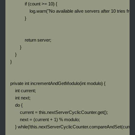
                if (count >= 10) {

                    log.warn("No available alive servers after 10 tries fro
                }

                return server;

            }

        }

    }

    private int incrementAndGetModulo(int modulo) {

        int current;

        int next;

        do {

            current = this.nextServerCyclicCounter.get();

            next = (current + 1) % modulo;

        } while(!this.nextServerCyclicCounter.compareAndSet(current,