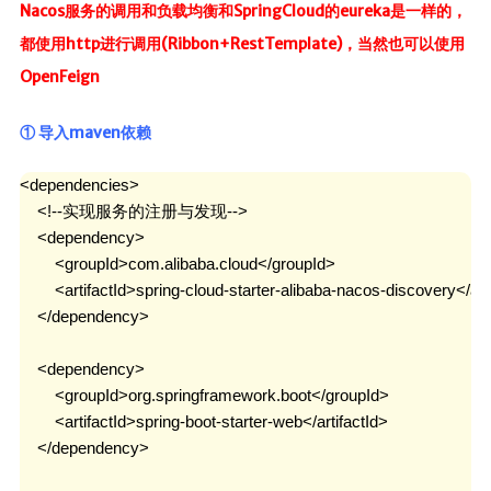
Nacos服务的调用和负载均衡和SpringCloud的eureka是一样的，
都使用http进行调用(Ribbon+RestTemplate)，当然也可以使用
OpenFeign
① 导入maven依赖
<dependencies>

    <!--实现服务的注册与发现-->

    <dependency>

        <groupId>com.alibaba.cloud</groupId>

        <artifactId>spring-cloud-starter-alibaba-nacos-discovery</arti
    </dependency>

    <dependency>

        <groupId>org.springframework.boot</groupId>

        <artifactId>spring-boot-starter-web</artifactId>

    </dependency>
