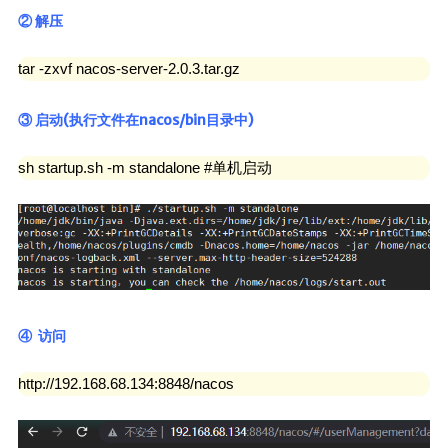
Canal
② 解压
Quartz
tar -zxvf nacos-server-2.0.3.tar.gz
java开发
③ 启动(执行文件在nacos/bin目录中)
javaSE
JavaWeb
sh startup.sh -m standalone #单机启动
JUC
JVM
Log
Dom4j
Shiro
④ 访问
Mybatis
http://192.168.68.134:8848/nacos
MybatisPlus
Spring