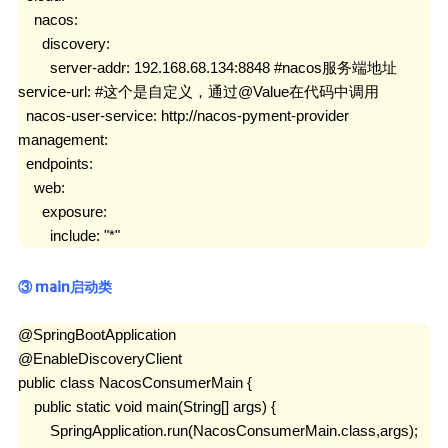
    nacos:

      discovery:

        server-addr: 192.168.68.134:8848 #nacos服务端地址

service-url: #这个是自定义，通过@Value在代码中调用

  nacos-user-service: http://nacos-pyment-provider

management:

  endpoints:

    web:

      exposure:

        include: "*"
③ main启动类
@SpringBootApplication

@EnableDiscoveryClient

public class NacosConsumerMain {

    public static void main(String[] args) {

        SpringApplication.run(NacosConsumerMain.class,args);
