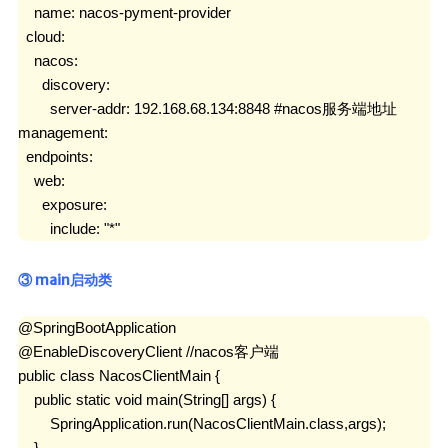
    name: nacos-pyment-provider

  cloud:

    nacos:

      discovery:

        server-addr: 192.168.68.134:8848 #nacos服务端地址

management:

  endpoints:

    web:

      exposure:

        include: "*"
③ main启动类
@SpringBootApplication

@EnableDiscoveryClient //nacos客户端

public class NacosClientMain {

    public static void main(String[] args) {

        SpringApplication.run(NacosClientMain.class,args);

    }
