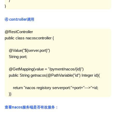
}
④ controller调用
@RestController

public class nacoscontroller {

    @Value("${server.port}")

    String port;

    @GetMapping(value = "/pyment/nacos/{id}")

    public String getnacos(@PathVariable("id") Integer id){

        return "nacos registory serverport:"+port+"--->"+id;

    }}
查看nacos服务端是否有改服务：