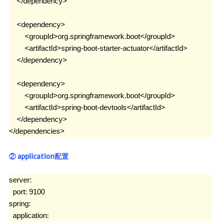
    </dependency>

    <dependency>

        <groupId>org.springframework.boot</groupId>

        <artifactId>spring-boot-starter-actuator</artifactId>

    </dependency>

    <dependency>

        <groupId>org.springframework.boot</groupId>

        <artifactId>spring-boot-devtools</artifactId>

    </dependency>

</dependencies>
② application配置
server:

  port: 9100

spring:

  application:
