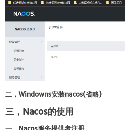
SpringMVC
SpringBoot
SpringData
SpringSecurity
Swagger
版本控制
Maven
Git
SVN
二，Windowns安装nacos(省略)
核心
Linux
三，Nacos的使用
计算机基础
设计模式
一，Nacos服务提供者注册