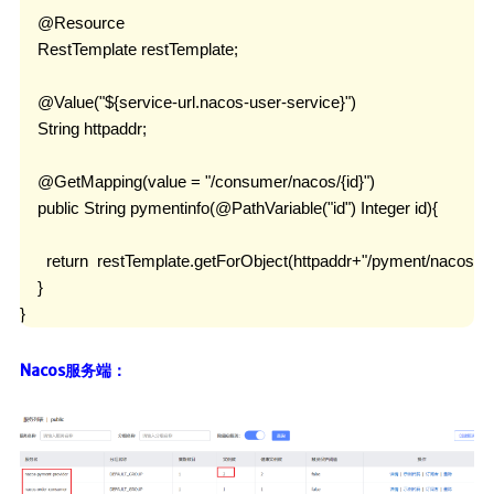
    @Resource

    RestTemplate restTemplate;

    @Value("${service-url.nacos-user-service}")

    String httpaddr;

    @GetMapping(value = "/consumer/nacos/{id}")

    public String pymentinfo(@PathVariable("id") Integer id){

      return  restTemplate.getForObject(httpaddr+"/pyment/nacos/"+id
    }

}
Nacos服务端：