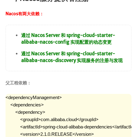
时光轴
Nacos有两大依赖：
日期归档
通过 Nacos Server 和 spring-cloud-starter-
alibaba-nacos-config 实现配置的动态变更
通过 Nacos Server 和 spring-cloud-starter-
alibaba-nacos-discovery 实现服务的注册与发现
父工程依赖：
<dependencyManagement>

    <dependencies>

        <dependency>

            <groupId>com.alibaba.cloud</groupId>

            <artifactId>spring-cloud-alibaba-dependencies</artifactId>

            <version>2.1.0.RELEASE</version>
