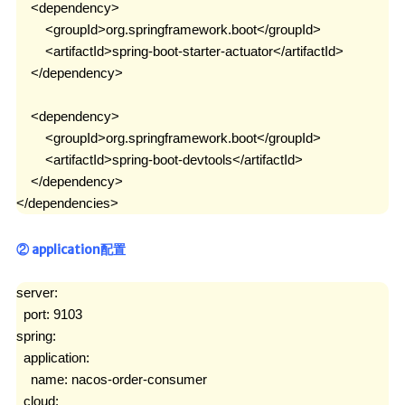
    <dependency>

        <groupId>org.springframework.boot</groupId>

        <artifactId>spring-boot-starter-actuator</artifactId>

    </dependency>

    <dependency>

        <groupId>org.springframework.boot</groupId>

        <artifactId>spring-boot-devtools</artifactId>

    </dependency>

</dependencies>
② application配置
server:

  port: 9103

spring:

  application:

    name: nacos-order-consumer

  cloud:
