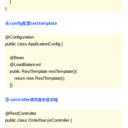
    }

}
④ config配置resttemplate
@Configuration

public class ApplicationConfig {

    @Bean

    @LoadBalanced

    public RestTemplate restTemplate(){

        return new RestTemplate();

    }}
⑤ controller调用服务提供端
@RestController

public class OrderNacosController {
