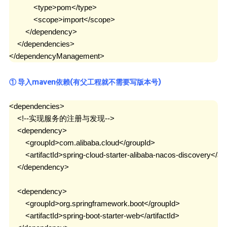
            <type>pom</type>

            <scope>import</scope>

        </dependency>

    </dependencies>

</dependencyManagement>
① 导入maven依赖(有父工程就不需要写版本号)
<dependencies>

    <!--实现服务的注册与发现-->

    <dependency>

        <groupId>com.alibaba.cloud</groupId>

        <artifactId>spring-cloud-starter-alibaba-nacos-discovery</arti
    </dependency>

    <dependency>

        <groupId>org.springframework.boot</groupId>

        <artifactId>spring-boot-starter-web</artifactId>
