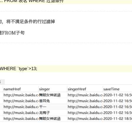
…… FROM 表名 WHERE 过滤条件
句，将不满足条件的行过滤掉
随FROM子句
WHERE `type`>13;