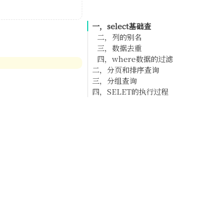
一，select基础查
二，列的别名
三，数据去重
四，where数据的过滤
二，分页和排序查询
三，分组查询
一，排序查询
四，SELET的执行过程
二，分页查询
一，GROUP的使用
二，HAVING分组过滤
一，SELECT语句的完整结
一，分页的使用
构
二，分页拓展
一，HAVING的使用
二，SELECT的执行过程
二，WHERE和HAVING
的对比