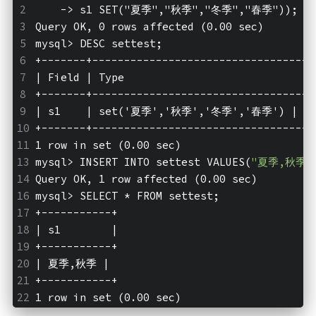
    -> s1 SET("夏季","秋季","冬季","春季"));
Query OK, 0 rows affected (0.00 sec)
mysql>
 DESC settest;
+-------+----------------------------------+
| Field | Type                             |
+-------+----------------------------------+
| s1    | set('夏季','秋季','冬季','春季') | YES
+-------+----------------------------------+
1 row in set (0.00 sec)
mysql>
 INSERT INTO settest VALUES(
"夏季,秋季"
Query OK, 1 row affected (0.00 sec)
mysql>
 SELECT * FROM settest;
+-----------+
| s1        |
+-----------+
| 夏季,秋季 |
+-----------+
1 row in set (0.00 sec)