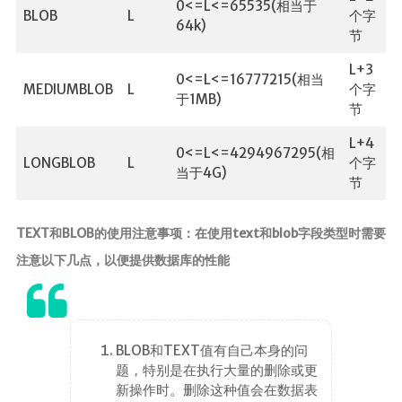
0<=L<=65535(相当于
BLOB
L
个字
64k)
节
L+3
0<=L<=16777215(相当
MEDIUMBLOB
L
个字
于1MB)
节
L+4
0<=L<=4294967295(相
LONGBLOB
L
个字
当于4G)
节
TEXT和BLOB的使用注意事项：在使用text和blob字段类型时需要
注意以下几点，以便提供数据库的性能
BLOB和TEXT值有自己本身的问
题，特别是在执行大量的删除或更
新操作时。删除这种值会在数据表