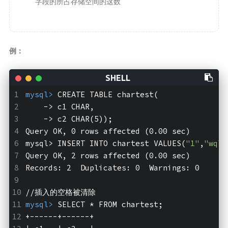
字段的所占存储空间的这数
MapStruct
云原生
Docker
例：
微服务
Netty
mysql>
 CREATE TABLE chartest(
    -> c1 CHAR,
Zookeeper
    -> c2 CHAR(5));
Dubbo
Query OK, 0 rows affected (0.00 sec)
SpringCloud
mysql>
 INSERT INTO chartest VALUES(
"1"
,
"wql"
Query OK, 2 rows affected (0.00 sec)
SpringCloudAlibaba
Records: 2  Duplicates: 0  Warnings: 0
数据库
//插入的空格被清除
Redis
mysql>
 SELECT * FROM chartest;
Mysql
+------+------+