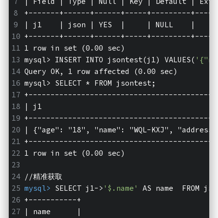
| Field | Type | Null | Key | Default | Extr
+-------+------+------+-----+---------+-----
| j1    | json | YES  |     | NULL    |     
+-------+------+------+-----+---------+-----
1 row in set (0.00 sec)
mysql>
 INSERT INTO jsontest(j1) VALUES(
'{"na
Query OK, 1 row affected (0.00 sec)
mysql>
 SELECT * FROM jsontest;
+-------------------------------------------
| j1                                        
+-------------------------------------------
| {"age": "18", "name": "WQL-KXJ", "address"
+-------------------------------------------
1 row in set (0.00 sec)
//精准获取
mysql>
 SELECT j1->
'$.name'
 AS name  FROM jso
+-----------+
| name      |