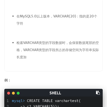
Canal
Quartz
在MySQL5.0以上版本，VARCHAR(20)：指的是20个
java开发
字符
javaSE
JavaWeb
检索VARCHAR类型的字段数据时，会保留数据尾部的空
JUC
格，VARCHAR类型的字段所占的存储空间为字符串实际
JVM
长度加
Log
Dom4j
Shiro
例：
Mybatis
MybatisPlus
Spring
mysql>
 CREATE TABLE varchartest(
    -> c2 VARCHAR(5));