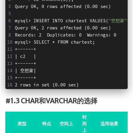
SpringMVC
Query OK, 0 rows affected (0.00 sec)
SpringBoot
SpringData
mysql>
 INSERT INTO chartest VALUES(
"空想家"
);
Query OK, 2 rows affected (0.00 sec)
SpringSecurity
Records: 2  Duplicates: 0  Warnings: 0
Swagger
mysql>
 SELECT * FROM chartest;
+------+
版本控制
| c2   |
+------+
Maven
| 空想家|
Git
+------+
SVN
2 rows in set (0.00 sec)
核心
#1.3 CHAR和VARCHAR的选择
Linux
时
计算机基础
类型
特点
空间上
间
适用场景
设计模式
上