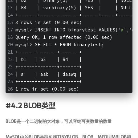
| b2    | binary(5)    | YES  |     | NULL  
| B4    | varbinary(5) | YES  |     | NULL  
+-------+--------------+------+-----+-------
3 rows in set (0.00 sec)
mysql>
 INSERT INTO binarytest VALUES(
'a'
,
'as
Query OK, 1 row affected (0.00 sec)
mysql>
 SELECT * FROM binarytest;
+------+-------+-------+
| b1   | b2    | B4    |
+------+-------+-------+
| a    | asb   | daswq |
+------+-------+-------+
1 row in set (0.00 sec)
#4.2 BLOB类型
BLOB是一个二进制的大对象，可以容纳可变数量的数量
MySQL中的BLOB类型包括TINYBLOB，BLOB，MEDIUMBLOB和