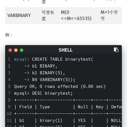
度
可变长
M(0
M+1个字
VARBINARY
度
<=M<=65535)
节
例：
mysql>
 CREATE TABLE binarytest(
    -> b1 BINARY,
    -> b2 BINARY(5),
    -> B4 VARBINARY(5));
Query OK, 0 rows affected (0.00 sec)
mysql>
 DESC binarytest;
+-------+--------------+------+-----+-------
| Field | Type         | Null | Key | Defaul
+-------+--------------+------+-----+-------
| b1    | binary(1)    | YES  |     | NULL  