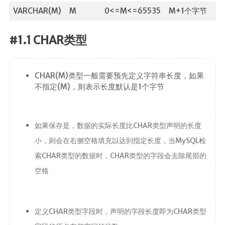
VARCHAR(M)
M
0<=M<=65535
M+1个字节
前端
JavaScript
#1.1 CHAR类型
CSS3
Vue
CHAR(M)类型一般需要预先定义字符串长度，如果
不指定(M)，则表示长度默认是1个字节
Android
核心组件
如果保存是，数据的实际长度比CHAR类型声明的长度
UI视图动画
小，则会在右侧空格填充以达到指定长度，当MySQL检
数据存储
索CHAR类型的数据时，CHAR类型的字段会去除尾部的
网络请求
空格
代码简洁工
具
定义CHAR类型字段时，声明的字段长度即为CHAR类型
Commons