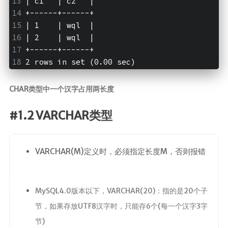
| c1   | c2   |
ElasticSearch7.x
+------+------+
| 1    | wql  |
部署
| 2    | wql  |
Nginx
+------+------+
2 rows in set (0.00 sec)
HaProxy
分布式
CHAR类型中一个汉字占用两长度
FastDFS
#1.2 VARCHAR类型
Minio
SpringSession
VARCHAR(M)定义时，必须指定长度M，否则报错
OAuth2.0
MyCat
MySQL4.0版本以下，VARCHAR(20)：指的是20个子
中间件
节，如果存放UTF8汉字时，只能存6个(每一个汉字3字
RabbitMQ
节)