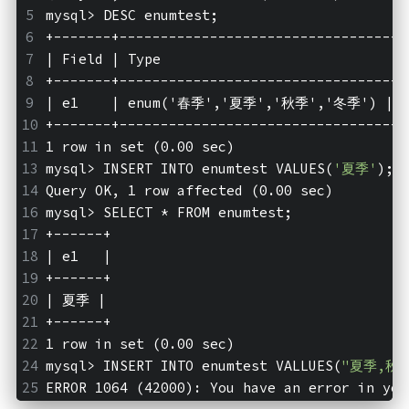
mysql>
 DESC enumtest;
+-------+-----------------------------------
| Field | Type                              
+-------+-----------------------------------
| e1    | enum('春季','夏季','秋季','冬季') | YES
+-------+-----------------------------------
1 row in set (0.00 sec)
mysql>
 INSERT INTO enumtest VALUES(
'夏季'
);
Query OK, 1 row affected (0.00 sec)
mysql>
 SELECT * FROM enumtest;
+------+
| e1   |
+------+
| 夏季 |
+------+
1 row in set (0.00 sec)
mysql>
 INSERT INTO enumtest VALLUES(
"夏季,秋
ERROR 1064 (42000): You have an error in yo