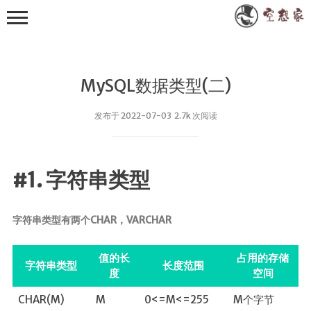
MySQL数据类型(二)
发布于 2022-07-03 2.7k 次阅读
其他
#1. 字符串类型
小众技术
RXTXComm
字符串类型有两个CHAR，VARCHAR
FastJson
WebSocket
值的长
占用的存储
字符串类型
长度范围
度
空间
Apache POI
EasyExcel
CHAR(M)
M
0<=M<=255
M个字节