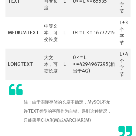
TEXT
可变长
L
0<= L <=65535
字
度
节
L+3
中等文
个
MEDIUMTEXT
本，可
L
0<= L <= 16777215
字
变长度
节
L+4
大文
0 <= L
个
LONGTEXT
本，可
L
<=4294967295(相
字
变长度
当于4G)
节
注：由于实际存储的长度不确定，MySQL不允
许TEXT类型的字段作为主键。遇到这种情况，
只能采用CHAR(M)或VARCHAR(M)