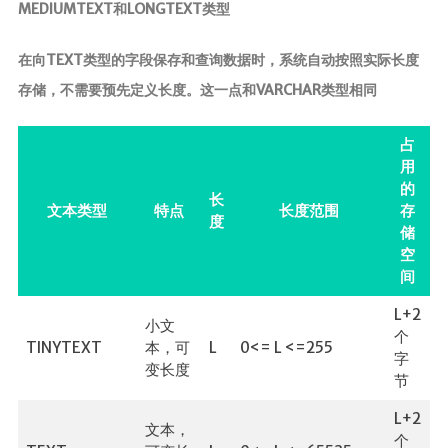
MEDIUMTEXT和LONGTEXT类型
在向TEXT类型的字段保存和查询数据时，系统自动按照实际长度
存储，不需要预先定义长度。这一点和VARCHAR类型相同
占
用
的
长
文本类型
特点
长度范围
存
度
储
空
间
L+2
小文
个
TINYTEXT
本，可
L
0<= L <=255
字
变长度
节
L+2
文本，
个