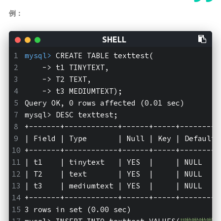
例：
mysql>
 CREATE TABLE texttest(
    -> t1 TINYTEXT,
    -> T2 TEXT,
    -> t3 MEDIUMTEXT);
Query OK, 0 rows affected (0.01 sec)
mysql>
 DESC texttest;
+-------+------------+------+-----+---------
| Field | Type       | Null | Key | Default 
+-------+------------+------+-----+---------
| t1    | tinytext   | YES  |     | NULL    
| T2    | text       | YES  |     | NULL    
| t3    | mediumtext | YES  |     | NULL    
+-------+------------+------+-----+---------
3 rows in set (0.00 sec)