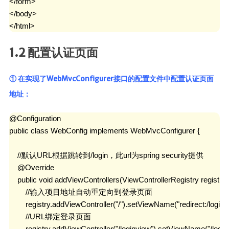
</form>

ElasticSearch7.x
</body>

</html>
部署
Nginx
1.2 配置认证页面
HaProxy
① 在实现了WebMvcConfigurer接口的配置文件中配置认证页面
分布式
地址：
FastDFS
@Configuration

Minio
public class WebConfig implements WebMvcConfigurer {

SpringSession
    //默认URL根据跳转到/login，此url为spring security提供

OAuth2.0
    @Override

MyCat
    public void addViewControllers(ViewControllerRegistry registry) 
        //输入项目地址自动重定向到登录页面

中间件
        registry.addViewController("/").setViewName("redirect:/loginvi
        //URL绑定登录页面

RabbitMQ
        registry.addViewController("/loginview").setViewName("/login")