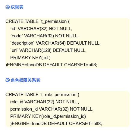
④ 权限表
CREATE TABLE `t_permission`(

    `id` VARCHAR(32) NOT NULL,

    `code` VARCHAR(32) NOT NULL,

    `description` VARCHAR(64) DEFAULT NULL,

    `url` VARCHAR(128) DEFAULT NULL,

    PRIMARY KEY(`id`)

)ENGINE=InnoDB DEFAULT CHARSET=utf8;
⑤ 角色权限关系表
CREATE TABLE `t_role_permission`(

    role_id VARCHAR(32) NOT NULL,

    permission_id VARCHAR(32) NOT NULL,

    PRIMARY KEY(role_id,permission_id)

    )ENGINE=InnoDB DEFAULT CHARSET=utf8;