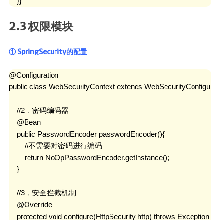
    }}
2.3 权限模块
① SpringSecurity的配置
@Configuration

public class WebSecurityContext extends WebSecurityConfigurerA
    //2，密码编码器

    @Bean

    public PasswordEncoder passwordEncoder(){

        //不需要对密码进行编码

        return NoOpPasswordEncoder.getInstance();

    }

    //3，安全拦截机制

    @Override

    protected void configure(HttpSecurity http) throws Exception {
