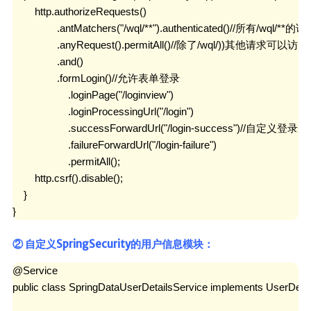
        http.authorizeRequests()

                .antMatchers("/wql/**").authenticated()//所有/w
                .anyRequest().permitAll()//除了/wql/))其他请求可以访问

                .and()

                .formLogin()//允许表单登录

                    .loginPage("/loginview")

                    .loginProcessingUrl("/login")

                    .successForwardUrl("/login-success")//自
                    .failureForwardUrl("/login-failure")

                    .permitAll();

        http.csrf().disable();

    }

}
② 自定义SpringSecurity的用户信息模块：
@Service

public class SpringDataUserDetailsService implements UserDetail