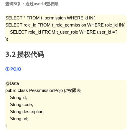
查询SQL：通过userid查权限
SELECT * FROM t_permission WHERE id IN(

SELECT role_id FROM t_role_permission WHERE role_id IN(

    SELECT role_id FROM t_user_role WHERE user_id =?

))
3.2 授权代码
① POJO
@Data

public class PessmissionPojo {//权限表

    String id;

    String code;

    String description;

    String url;

}