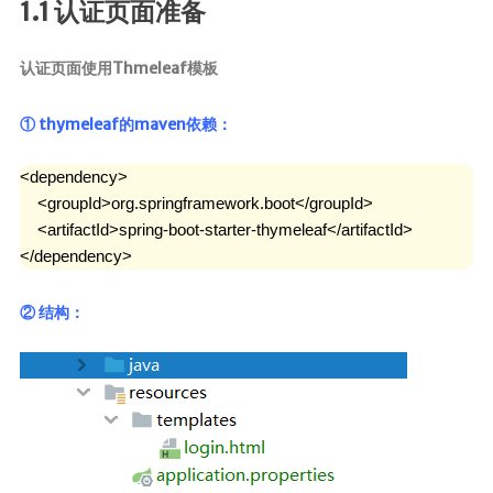
1.1 认证页面准备
前端
认证页面使用Thmeleaf模板
JavaScript
CSS3
① thymeleaf的maven依赖：
Vue
<dependency>

Android
    <groupId>org.springframework.boot</groupId>

    <artifactId>spring-boot-starter-thymeleaf</artifactId>

核心组件
</dependency>
UI视图动画
数据存储
② 结构：
网络请求
代码简洁工
具
Commons