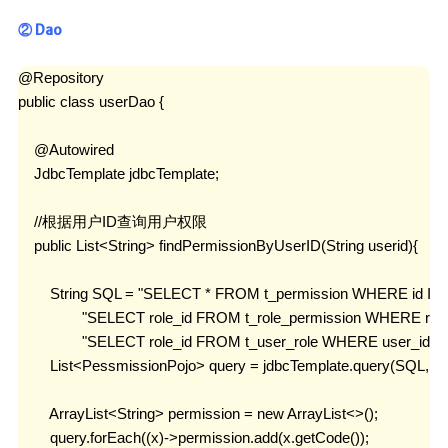
② Dao
@Repository

public class userDao {

    @Autowired

    JdbcTemplate jdbcTemplate;

    //根据用户ID查询用户权限

    public List<String> findPermissionByUserID(String userid){

        String SQL = "SELECT * FROM t_permission WHERE id IN(\
                "SELECT role_id FROM t_role_permission WHERE role_
                "SELECT role_id FROM t_user_role WHERE user_id =?\
        List<PessmissionPojo> query = jdbcTemplate.query(SQL,
        ArrayList<String> permission = new ArrayList<>();

        query.forEach((x)->permission.add(x.getCode());
