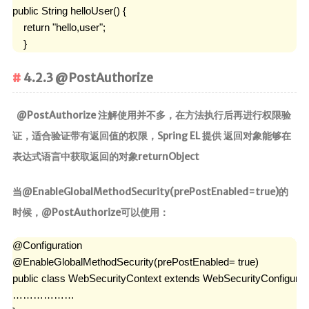
public String helloUser() {     

    return "hello,user"; 

    }
4.2.3 @PostAuthorize
@PostAuthorize 注解使用并不多，在方法执行后再进行权限验
证，适合验证带有返回值的权限，Spring EL 提供 返回对象能够在
表达式语言中获取返回的对象returnObject
当@EnableGlobalMethodSecurity(prePostEnabled=true)的
时候，@PostAuthorize可以使用：
@Configuration

@EnableGlobalMethodSecurity(prePostEnabled= true)

public class WebSecurityContext extends WebSecurityConfigurerA
………………
