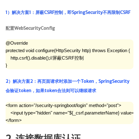
1）解决方案1：屏蔽CSRF控制，即SpringSecurity不再限制CSRF
配置WebSecurityConfig
@Override

protected void configure(HttpSecurity http) throws Exception {

    http.csrf().disable();//屏蔽CSRF控制

}
2）解决方案2：再页面请求时添加一个Token，SpringSecurity
会验证token，如果token合法则可以继续请求
<form action="/security-springboot/login" method="post">

    <input type="hidden" name="${_csrf.parameterName} value="${
</form>
2. 连接数据库认证