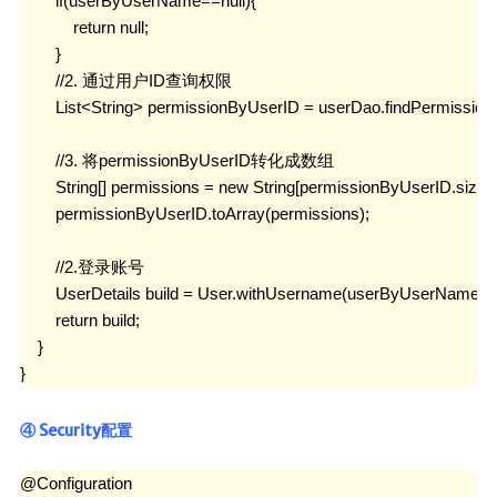
        if(userByUserName==null){

            return null;

        }

        //2. 通过用户ID查询权限

        List<String> permissionByUserID = userDao.findPermissio
        //3. 将permissionByUserID转化成数组

        String[] permissions = new String[permissionByUserID.size()]
        permissionByUserID.toArray(permissions);

        //2.登录账号

        UserDetails build = User.withUsername(userByUserName.g
        return build;

    }

}
④ Security配置
@Configuration
