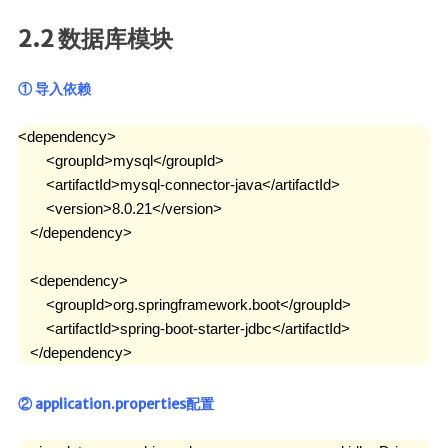
2.2 数据库模块
① 导入依赖
<dependency>

       <groupId>mysql</groupId>

       <artifactId>mysql-connector-java</artifactId>

       <version>8.0.21</version>

   </dependency>

   <dependency>

       <groupId>org.springframework.boot</groupId>

       <artifactId>spring-boot-starter-jdbc</artifactId>

   </dependency>
② application.properties配置