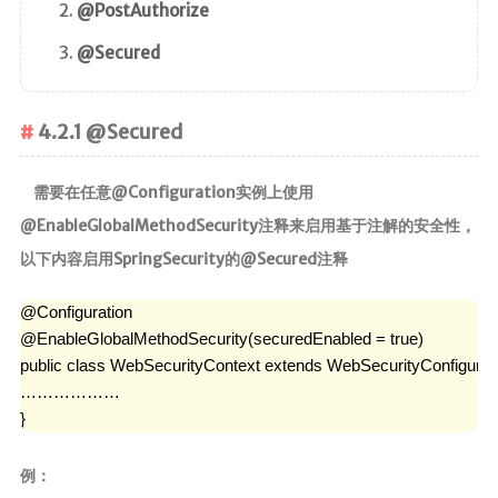
@PostAuthorize
@Secured
4.2.1 @Secured
需要在任意@Configuration实例上使用
@EnableGlobalMethodSecurity注释来启用基于注解的安全性，
以下内容启用SpringSecurity的@Secured注释
@Configuration

@EnableGlobalMethodSecurity(securedEnabled = true)

public class WebSecurityContext extends WebSecurityConfigurerA
………………

}
例：