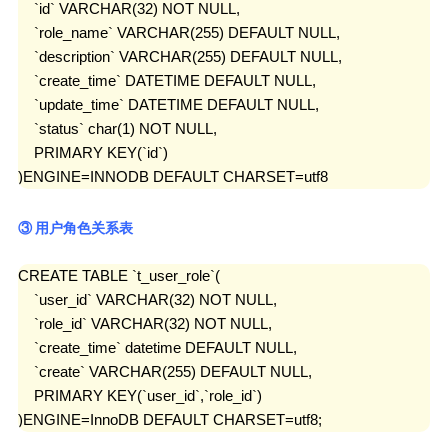
    `id` VARCHAR(32) NOT NULL,

    `role_name` VARCHAR(255) DEFAULT NULL,

    `description` VARCHAR(255) DEFAULT NULL,

    `create_time` DATETIME DEFAULT NULL,

    `update_time` DATETIME DEFAULT NULL,

    `status` char(1) NOT NULL,

    PRIMARY KEY(`id`)

)ENGINE=INNODB DEFAULT CHARSET=utf8
③ 用户角色关系表
CREATE TABLE `t_user_role`(

    `user_id` VARCHAR(32) NOT NULL,

    `role_id` VARCHAR(32) NOT NULL,

    `create_time` datetime DEFAULT NULL,

    `create` VARCHAR(255) DEFAULT NULL,

    PRIMARY KEY(`user_id`,`role_id`)

)ENGINE=InnoDB DEFAULT CHARSET=utf8;