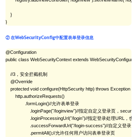
Canal
Quartz
    }

}
java开发
② 在WebSecurityConfig中配置表单登录信息
javaSE
JavaWeb
@Configuration

JUC
public class WebSecurityContext extends WebSecurityConfigurerA
JVM
    //3，安全拦截机制

Log
    @Override

Dom4j
    protected void configure(HttpSecurity http) throws Exception {

        http.authorizeRequests()

Shiro
                .formLogin()//允许表单登录

Mybatis
                    .loginPage("/loginview")//指定自定义登录页，se
MybatisPlus
                    .loginProcessingUrl("/login")//
                    .successForwardUrl("/login-success")/
Spring
                    .permitAll();//允许任何用户访问表单登录页
