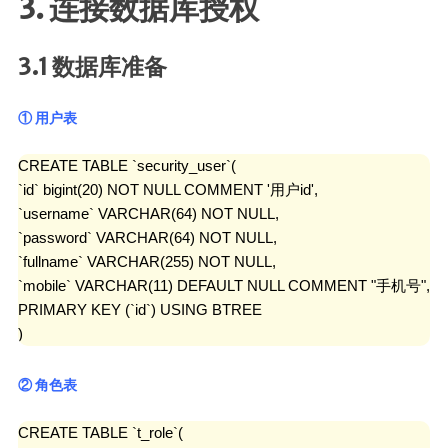
3. 连接数据库授权
3.1 数据库准备
① 用户表
CREATE TABLE `security_user`(

`id` bigint(20) NOT NULL COMMENT '用户id',

`username` VARCHAR(64) NOT NULL,

`password` VARCHAR(64) NOT NULL,

`fullname` VARCHAR(255) NOT NULL,

`mobile` VARCHAR(11) DEFAULT NULL COMMENT "手机号",

PRIMARY KEY (`id`) USING BTREE

)
② 角色表
CREATE TABLE `t_role`(
