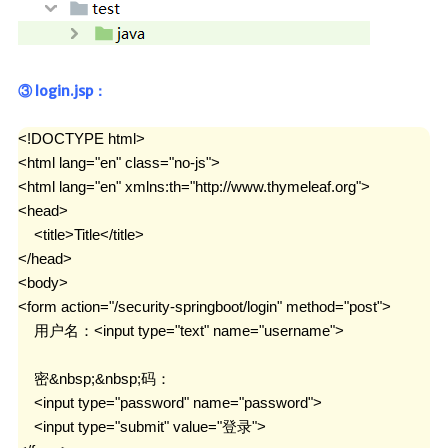
MapStruct
云原生
③ login.jsp：
Docker
<!DOCTYPE html>

微服务
<html lang="en" class="no-js">

Netty
<html lang="en" xmlns:th="http://www.thymeleaf.org">

Zookeeper
<head>

    <title>Title</title>

Dubbo
</head>

SpringCloud
<body>

SpringCloudAlibaba
<form action="/security-springboot/login" method="post">

    用户名：<input type="text" name="username">

数据库
    密&nbsp;&nbsp;码：

Redis
    <input type="password" name="password">

Mysql
    <input type="submit" value="登录">
