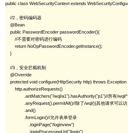
public class WebSecurityContext extends WebSecurityConfigurerA
    //2，密码编码器

    @Bean

    public PasswordEncoder passwordEncoder(){

        //不需要对密码进行编码

        return NoOpPasswordEncoder.getInstance();

    }

    //3，安全拦截机制

    @Override

    protected void configure(HttpSecurity http) throws Exception {

        http.authorizeRequests()

                .antMatchers("/wql/a1").hasAuthority("p1")//所
                .anyRequest().permitAll()//除了/wql/))其他请求可以访问

                .and()

                .formLogin()//允许表单登录

                    .loginPage("/loginview")

                    .loginProcessingUrl("/login")
