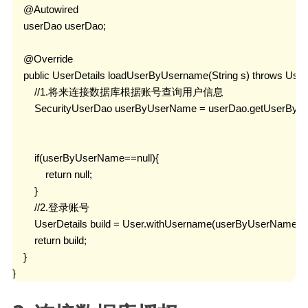
    @Autowired

    userDao userDao;

    @Override

    public UserDetails loadUserByUsername(String s) throws Us
        //1.将来连接数据库根据账号查询用户信息

        SecurityUserDao userByUserName = userDao.getUserByU
        if(userByUserName==null){

            return null;

        }

        //2.登录账号

        UserDetails build = User.withUsername(userByUserName.g
        return build;

    }

}