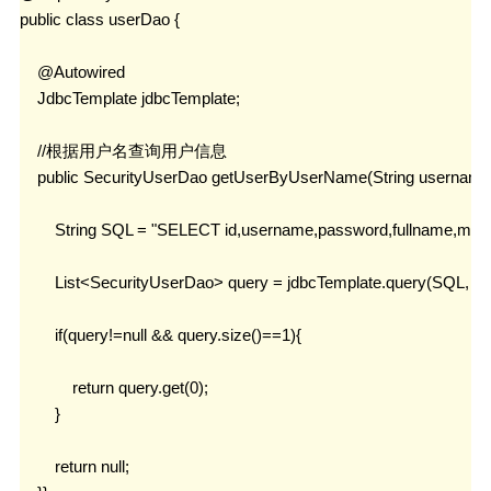
public class userDao {

    @Autowired

    JdbcTemplate jdbcTemplate;

    //根据用户名查询用户信息

    public SecurityUserDao getUserByUserName(String username)
        String SQL = "SELECT id,username,password,fullname,m
        List<SecurityUserDao> query = jdbcTemplate.query(SQL,
        if(query!=null && query.size()==1){

            return query.get(0);

        }

        return null;
