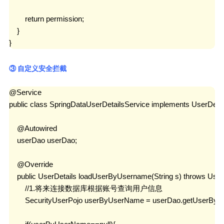
        return permission;

    }

}
③ 自定义安全拦截
@Service

public class SpringDataUserDetailsService implements UserDetail
    @Autowired

    userDao userDao;

    @Override

    public UserDetails loadUserByUsername(String s) throws Us
        //1.将来连接数据库根据账号查询用户信息

        SecurityUserPojo userByUserName = userDao.getUserByU