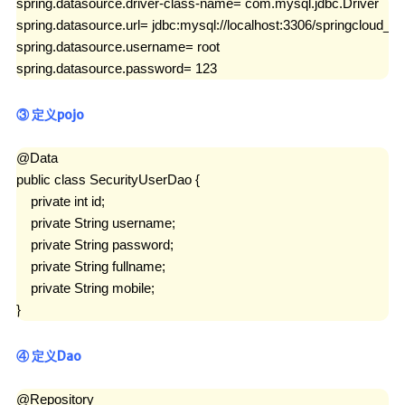
spring.datasource.driver-class-name= com.mysql.jdbc.Driver

spring.datasource.url= jdbc:mysql://localhost:3306/springclou
spring.datasource.username= root

spring.datasource.password= 123
③ 定义pojo
@Data

public class SecurityUserDao {

    private int id;

    private String username;

    private String password;

    private String fullname;

    private String mobile;

}
④ 定义Dao
@Repository
