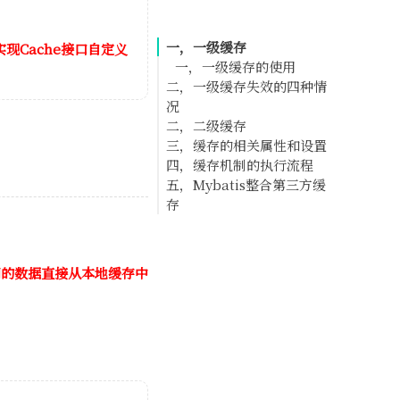
一，一级缓存
现Cache接口自定义
一，一级缓存的使用
二，一级缓存失效的四种情
况
二，二级缓存
一，使用不同的
三，缓存的相关属性和设置
SqlSession对象
一，二级缓存的使用
四，缓存机制的执行流程
二，使用不同的查询条件
五，Mybatis整合第三方缓
三，两次查询期间执行了增
存
删改操作
四，手动清除缓存
一，Cache接口
二，整合Redis第三方缓存
同的数据直接从本地缓存中