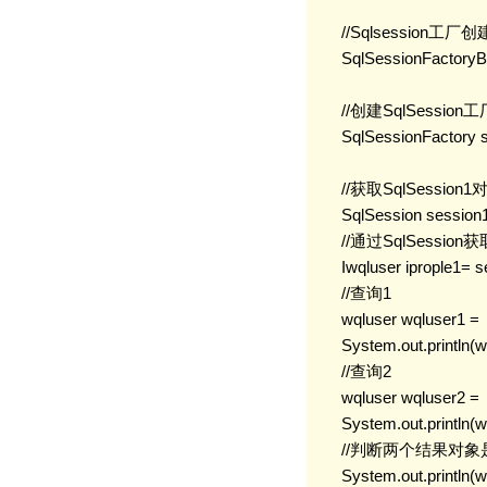
        //Sqlsession工厂创
        SqlSessionFactory
        //创建SqlSession工
        SqlSessionFactory
        //获取SqlSession1
        SqlSession sessio
        //通过SqlSessi
        Iwqluser iprople1=
        //查询1

        wqluser wqluser1 = 
        System.out.println(w
        //查询2

        wqluser wqluser2 = 
        System.out.println(w
        //判断两个结果对
        System.out.println