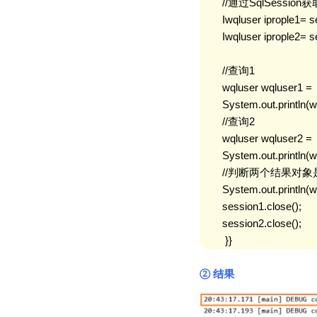
        //通过SqlSess
        Iwqluser iprople1=
        Iwqluser iprople2=
        //查询1

        wqluser wqluser1 = 
        System.out.println(w
        //查询2

        wqluser wqluser2 = 
        System.out.println(w
        //判断两个结果对
        System.out.println
        session1.close();

        session2.close();

         }}
② 结果