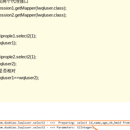
ion获取两个代理接口

 session1.getMapper(Iwqluser.class);

 session2.getMapper(Iwqluser.class);

 iprople1.select2(1);

qluser1);

 iprople2.select2(1);

qluser2);

象是否相对

(wqluser1==wqluser2);
