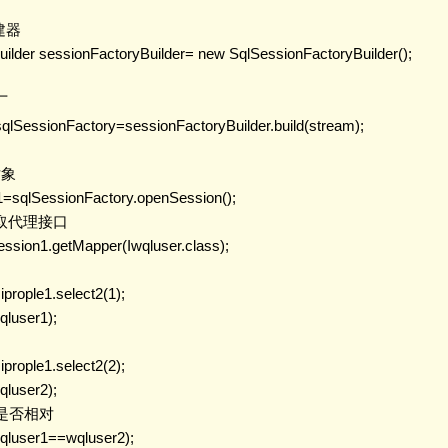
建器

Builder sessionFactoryBuilder= new SqlSessionFactoryBuilder();

厂

 sqlSessionFactory=sessionFactoryBuilder.build(stream);

对象

n1=sqlSessionFactory.openSession();

on获取代理接口

 session1.getMapper(Iwqluser.class);

 iprople1.select2(1);

qluser1);

 iprople1.select2(2);

qluser2);

象是否相对

(wqluser1==wqluser2);
