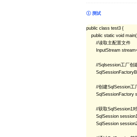
① 测试
public class test3 {

    public static void main
        //读取主配置文件

        InputStream stre
        //Sqlsession工厂创
        SqlSessionFactory
        //创建SqlSession工
        SqlSessionFactory
        //获取SqlSessio
        SqlSession sessio
        SqlSession sessio