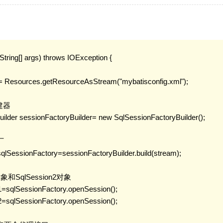
(String[] args) throws IOException {

am= Resources.getResourceAsStream("mybatisconfig.xml");

建器

Builder sessionFactoryBuilder= new SqlSessionFactoryBuilder();

厂

 sqlSessionFactory=sessionFactoryBuilder.build(stream);

n1对象和SqlSession2对象

n1=sqlSessionFactory.openSession();

n2=sqlSessionFactory.openSession();
