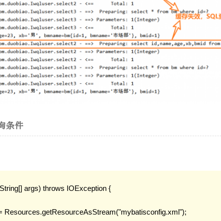
询条件
(String[] args) throws IOException {

am= Resources.getResourceAsStream("mybatisconfig.xml");
